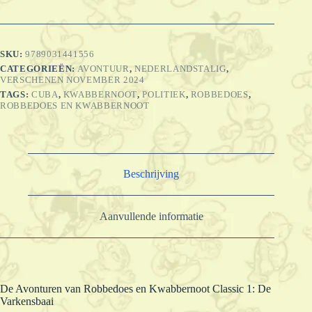
Robbedoes
en
Kwabbernoot
Classic
SKU:
9789031441556
1:
CATEGORIEËN:
AVONTUUR
,
NEDERLANDSTALIG
,
De
VERSCHENEN NOVEMBER 2024
Varkensbaai
aantal
TAGS:
CUBA
,
KWABBERNOOT
,
POLITIEK
,
ROBBEDOES
,
ROBBEDOES EN KWABBERNOOT
Beschrijving
Aanvullende informatie
De Avonturen van Robbedoes en Kwabbernoot Classic 1: De
Varkensbaai