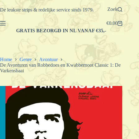
Ga
naar
Zoek
De leukste strips & redelijke service sinds 1979.
de
inhoud
€
0.00
Winkelwagen
GRATIS BEZORGD IN NL VANAF €35,-
Home
Genre
Avontuur
De Avonturen van Robbedoes en Kwabbernoot Classic 1: De
Varkensbaai