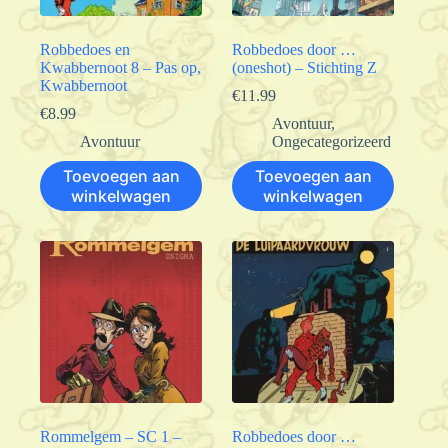
Robbedoes en
Robbedoes door …
Kwabbernoot 8 – Pas op,
(oneshot) – Stichting Z
Kwabbernoot
€
11.99
€
8.99
Avontuur
,
Avontuur
Ongecategorizeerd
Toevoegen aan
Toevoegen aan
winkelwagen
winkelwagen
Rommelgem – SC 1 –
Robbedoes door …