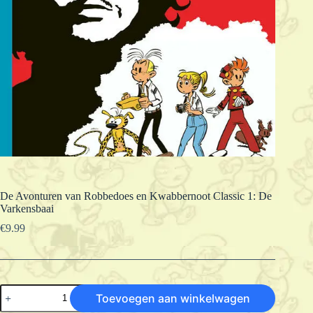
De Avonturen van Robbedoes en Kwabbernoot Classic 1: De
Varkensbaai
€
9.99
De
Toevoegen aan winkelwagen
Avonturen
van