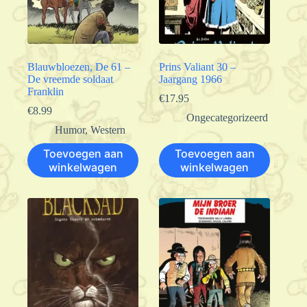
Blauwbloezen, De 61 –
Prins Valiant 30 –
De vreemde soldaat
Jaargang 1966
Franklin
€
17.95
€
8.99
Ongecategorizeerd
Humor
,
Western
Toevoegen aan
Toevoegen aan
winkelwagen
winkelwagen