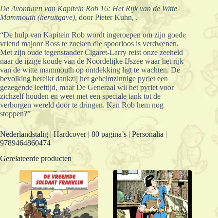
De Avonturen van Kapitein Rob 16: Het Rijk van de Witte
Mammouth (heruitgave)
, door Pieter Kuhn, .
“De hulp van Kapitein Rob wordt ingeroepen om zijn goede
vriend majoor Ross te zoeken die spoorloos is verdwenen.
Met zijn oude tegenstander Cigaret-Larry reist onze zeeheld
naar de ijzige koude van de Noordelijke IJszee waar het rijk
van de witte mammouth op ontdekking ligt te wachten. De
bevolking bereikt dankzij het geheimzinnige pyriet een
gezegende leeftijd, maar De Generaal wil het pyriet voor
zichzelf houden en weet met een speciale tank tot de
verborgen wereld door te dringen. Kan Rob hem nog
stoppen?”
Nederlandstalig | Hardcover | 80 pagina’s | Personalia |
9789464860474
Gerelateerde producten