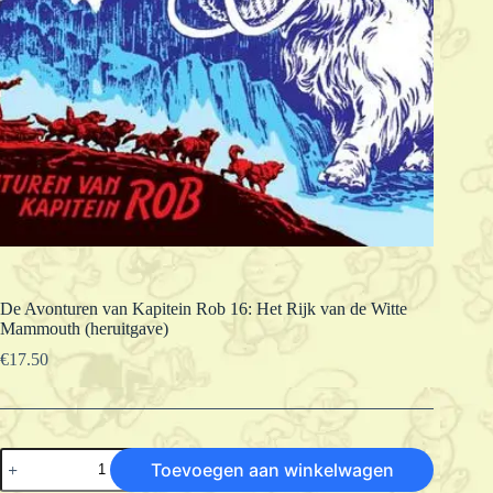
De Avonturen van Kapitein Rob 16: Het Rijk van de Witte
Mammouth (heruitgave)
€
17.50
De
Toevoegen aan winkelwagen
Avonturen
van