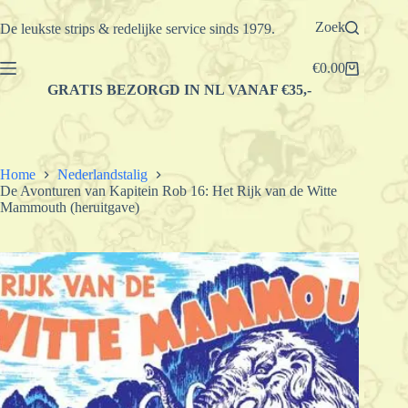
Ga
naar
Zoek
De leukste strips & redelijke service sinds 1979.
de
inhoud
€
0.00
Winkelwagen
GRATIS BEZORGD IN NL VANAF €35,-
Home
Nederlandstalig
De Avonturen van Kapitein Rob 16: Het Rijk van de Witte
Mammouth (heruitgave)