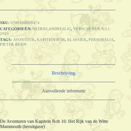
Kapitein
Rob
16:
Het
SKU:
9789464860474
Rijk
CATEGORIEËN:
NEDERLANDSTALIG
,
VERSCHENEN JULI
van
2024
de
Witte
TAGS:
AVONTUUR
,
KAPITEIN ROB
,
KLASSIEK
,
PERSONALIA
,
PIETER KUHN
Mammouth
(heruitgave)
aantal
Beschrijving
Aanvullende informatie
De Avonturen van Kapitein Rob 16: Het Rijk van de Witte
Mammouth (heruitgave)