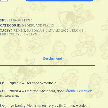
Rijken
4
-
Dezelfde
Wreedheid
SKU:
9789463943796
aantal
CATEGORIE:
NEDERLANDSTALIG
TAGS:
5 RIJKEN
,
DAEDALUS
,
JANUARI 2022
,
JÉROME
LERECULEY
,
LEWELYN
Beschrijving
De 5 Rijken 4 – Dezelfde Wreedheid
De 5 Rijken 4 – Dezelfde Wreedheid
, door
Jérôme Lereculey
en Lewelyn.
De jonge koning Mederion en Terys, zijn Omber, worden