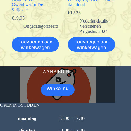
Gwenhwyfar De
dan dood
Strijdster
€
12.25
€
19.95
Nederlandstalig
,
Ongecategorizeerd
Verschenen
Augustus 2024
Toevoegen aan
Toevoegen aan
winkelwagen
winkelwagen
AANBIEDING
Winkel nu
OPENINGSTIJDEN
maandag
13:00 – 17:30
dinsdag
11:00 – 17:30