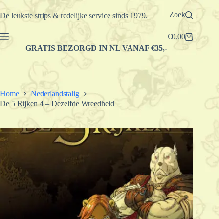
Ga
naar
Zoek
De leukste strips & redelijke service sinds 1979.
de
inhoud
€
0.00
Winkelwagen
GRATIS BEZORGD IN NL VANAF €35,-
Home
Nederlandstalig
De 5 Rijken 4 – Dezelfde Wreedheid