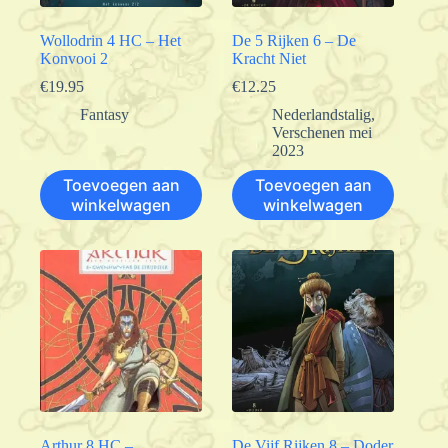
Wollodrin 4 HC – Het
De 5 Rijken 6 – De
Konvooi 2
Kracht Niet
€
19.95
€
12.25
Fantasy
Nederlandstalig
,
Verschenen mei
2023
Toevoegen aan
Toevoegen aan
winkelwagen
winkelwagen
Arthur 8 HC –
De Vijf Rijken 8 – Doder