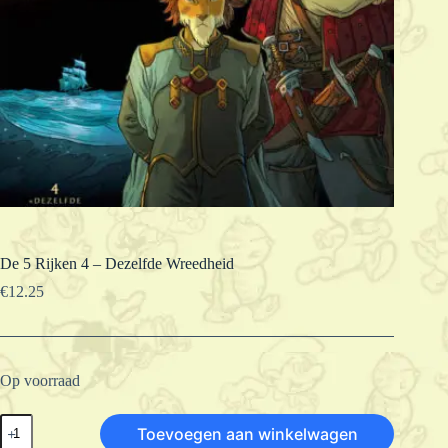
De 5 Rijken 4 – Dezelfde Wreedheid
€
12.25
Op voorraad
De
Toevoegen aan winkelwagen
5