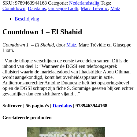
-
SKU:
9789463944168
Categorie:
Nederlandstalig
Tags:
El
Countdown
,
Daedalus
,
Giuseppe Liotti
,
Marc Trévidic
,
Matz
Shahid
aantal
Beschrijving
Countdown 1 – El Shahid
Countdown 1 – El Shahid,
door
Matz
, Marc Trévidic en Giuseppe
Liotti.
“Van de trilogie verschijnen de eerste twee delen samen. Dit is de
inhoud van deel 1: “Wanneer de DGSI een telefoongesprek
afluistert waarin de martelaarsdood van jihadstrijder Abou Othman
wordt aangekondigd, komt het overheidsapparaat in actie.
Antiterrorismerechter Antoine Duquesne heft het opsporingsbevel
op en de DGSI schrapt zijn fiche S. Sommige geesten blijken echter
gevaarlijker dan een zichtbare vijand…”
Softcover | 56 pagina’s |
Daedalus
| 9789463944168
Gerelateerde producten