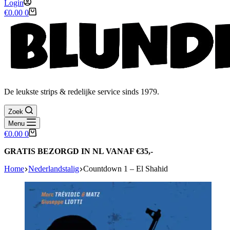
Login
Winkelwagen
€
0.00
0
De leukste strips & redelijke service sinds 1979.
Zoek
Menu
Winkelwagen
€
0.00
0
GRATIS BEZORGD IN NL VANAF €35,-
Home
Nederlandstalig
Countdown 1 – El Shahid