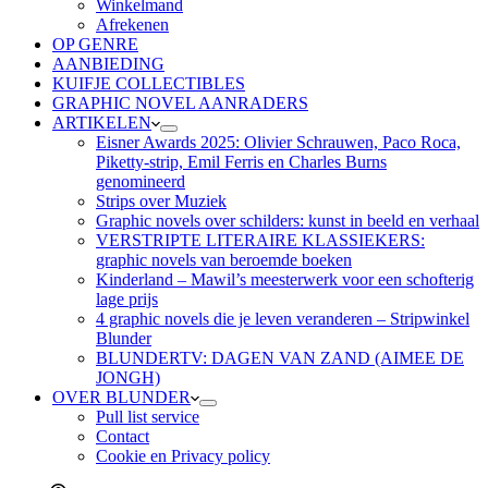
Winkelmand
Afrekenen
OP GENRE
AANBIEDING
KUIFJE COLLECTIBLES
GRAPHIC NOVEL AANRADERS
ARTIKELEN
Eisner Awards 2025: Olivier Schrauwen, Paco Roca,
Piketty-strip, Emil Ferris en Charles Burns
genomineerd
Strips over Muziek
Graphic novels over schilders: kunst in beeld en verhaal
VERSTRIPTE LITERAIRE KLASSIEKERS:
graphic novels van beroemde boeken
Kinderland – Mawil’s meesterwerk voor een schofterig
lage prijs
4 graphic novels die je leven veranderen – Stripwinkel
Blunder
BLUNDERTV: DAGEN VAN ZAND (AIMEE DE
JONGH)
OVER BLUNDER
Pull list service
Contact
Cookie en Privacy policy