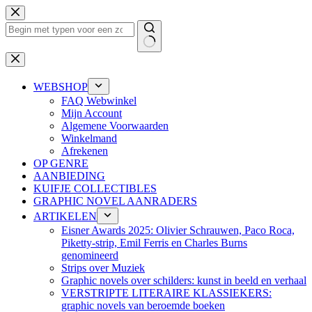
Ga
naar
de
inhoud
Geen
resultaten
WEBSHOP
FAQ Webwinkel
Mijn Account
Algemene Voorwaarden
Winkelmand
Afrekenen
OP GENRE
AANBIEDING
KUIFJE COLLECTIBLES
GRAPHIC NOVEL AANRADERS
ARTIKELEN
Eisner Awards 2025: Olivier Schrauwen, Paco Roca,
Piketty-strip, Emil Ferris en Charles Burns
genomineerd
Strips over Muziek
Graphic novels over schilders: kunst in beeld en verhaal
VERSTRIPTE LITERAIRE KLASSIEKERS:
graphic novels van beroemde boeken