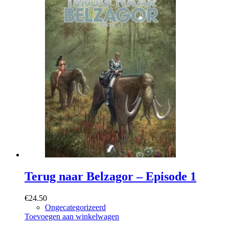
Terug naar Belzagor – Episode 1
€
24.50
Ongecategorizeerd
Toevoegen aan winkelwagen