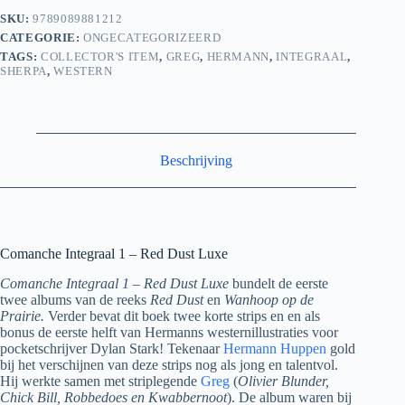
SKU:
9789089881212
CATEGORIE:
ONGECATEGORIZEERD
TAGS:
COLLECTOR'S ITEM
,
GREG
,
HERMANN
,
INTEGRAAL
,
SHERPA
,
WESTERN
Beschrijving
Comanche Integraal 1 – Red Dust Luxe
Comanche
Integraal 1 – Red Dust Luxe
bundelt de eerste
twee albums van de reeks
Red Dust
en
Wanhoop op de
Prairie.
Verder bevat dit boek twee korte strips en en als
bonus de eerste helft van Hermanns westernillustraties voor
pocketschrijver Dylan Stark! Tekenaar
Hermann Huppen
gold
bij het verschijnen van deze strips nog als jong en talentvol.
Hij werkte samen met striplegende
Greg
(
Olivier Blunder,
Chick Bill, Robbedoes en Kwabbernoot
). De album waren bij