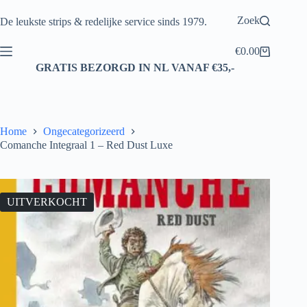
Ga
naar
Zoek
De leukste strips & redelijke service sinds 1979.
de
inhoud
€
0.00
Winkelwagen
GRATIS BEZORGD IN NL VANAF €35,-
Home
Ongecategorizeerd
Comanche Integraal 1 – Red Dust Luxe
UITVERKOCHT