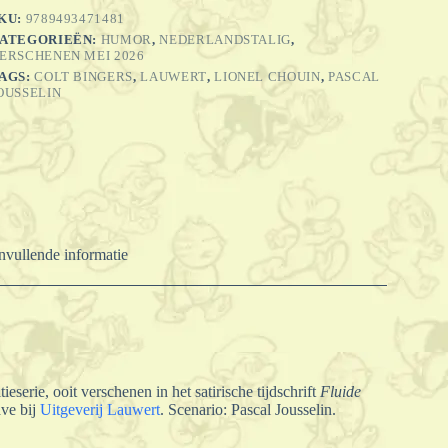
KU:
9789493471481
ATEGORIEËN:
HUMOR
,
NEDERLANDSTALIG
,
ERSCHENEN MEI 2026
AGS:
COLT BINGERS
,
LAUWERT
,
LIONEL CHOUIN
,
PASCAL
OUSSELIN
vullende informatie
eserie, ooit verschenen in het satirische tijdschrift
Fluide
ave bij
Uitgeverij Lauwert
. Scenario: Pascal Jousselin.