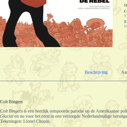
S
C
V
T
J
Beschrijving
Aan
Colt Bingers
Colt Bingers
is een heerlijk ontspoorde parodie op de Amerikaanse politi
Glacial
en nu voor het eerst in een verzorgde Nederlandstalige heruitg
Tekeningen: Lionel Chouin.