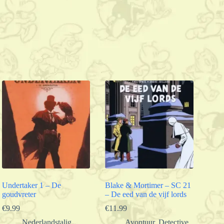
Undertaker 1 – De
Blake & Mortimer – SC 21
goudvreter
– De eed van de vijf lords
€
9.99
€
11.99
Nederlandstalig
,
Avontuur
,
Detective
,