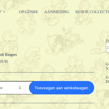
P
OP GENRE
AANBIEDING
KUIFJE COLLECT
Z
olt Bingers
29.95
G
V
G
D
olt
ingers
Toevoegen aan winkelwagen
antal