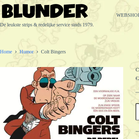
Ga
naar
de
WEBSHO
inhoud
De leukste strips & redelijke service sinds 1979.
Home
Humor
Colt Bingers
C
€
C
B
a