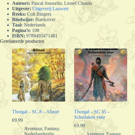
Auteurs:
Pascal Jousselin, Lionel Chouin
Uitgever:
Uitgeverij Lauwert
Reeks:
Colt Bingers
Bindwijze:
Hardcover
Taal:
Nederlands
Pagina’s:
108
ISBN:
9789493471481
Gerelateerde producten
Thorgal – SC 8 – Alinoë
Thorgal – SC 35 –
Scharlaken vuur
€
9.99
€
9.99
Avontuur
,
Fantasy
,
Nederlandstalig
,
Avontuur
,
Fantasy
,