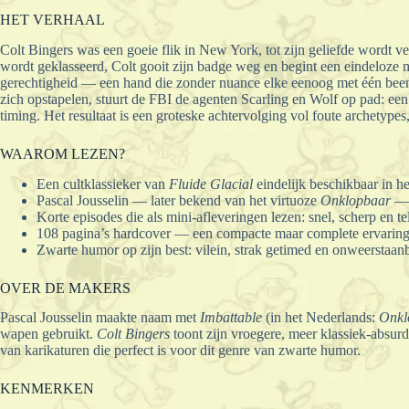
HET VERHAAL
Colt Bingers was een goeie flik in New York, tot zijn geliefde wordt
wordt geklasseerd, Colt gooit zijn badge weg en begint een eindeloze 
gerechtigheid — een hand die zonder nuance elke eenoog met één been 
zich opstapelen, stuurt de FBI de agenten Scarling en Wolf op pad: een 
timing. Het resultaat is een groteske achtervolging vol foute archetyp
WAAROM LEZEN?
Een cultklassieker van
Fluide Glacial
eindelijk beschikbaar in h
Pascal Jousselin — later bekend van het virtuoze
Onklopbaar
— t
Korte episodes die als mini-afleveringen lezen: snel, scherp en te
108 pagina’s hardcover — een compacte maar complete ervaring
Zwarte humor op zijn best: vilein, strak getimed en onweerstaan
OVER DE MAKERS
Pascal Jousselin maakte naam met
Imbattable
(in het Nederlands:
Onkl
wapen gebruikt.
Colt Bingers
toont zijn vroegere, meer klassiek-absurd
van karikaturen die perfect is voor dit genre van zwarte humor.
KENMERKEN