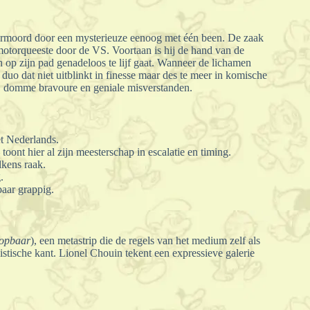
 vermoord door een mysterieuze eenoog met één been. De zaak
motorqueeste door de VS. Voortaan is hij de hand van de
op zijn pad genadeloos te lijf gaat. Wanneer de lichamen
duo dat niet uitblinkt in finesse maar des te meer in komische
es, domme bravoure en geniale misverstanden.
et Nederlands.
oont hier al zijn meesterschap in escalatie en timing.
lkens raak.
.
baar grappig.
opbaar
), een metastrip die de regels van het medium zelf als
istische kant. Lionel Chouin tekent een expressieve galerie