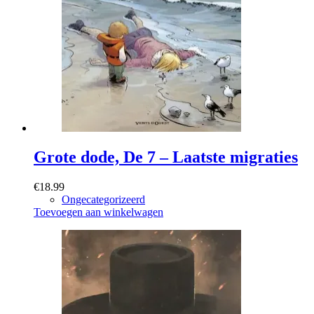
Grote dode, De 7 – Laatste migraties
€
18.99
Ongecategorizeerd
Toevoegen aan winkelwagen