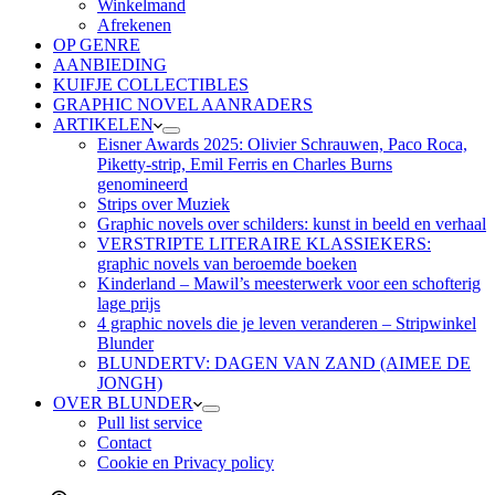
Winkelmand
Afrekenen
OP GENRE
AANBIEDING
KUIFJE COLLECTIBLES
GRAPHIC NOVEL AANRADERS
ARTIKELEN
Eisner Awards 2025: Olivier Schrauwen, Paco Roca,
Piketty-strip, Emil Ferris en Charles Burns
genomineerd
Strips over Muziek
Graphic novels over schilders: kunst in beeld en verhaal
VERSTRIPTE LITERAIRE KLASSIEKERS:
graphic novels van beroemde boeken
Kinderland – Mawil’s meesterwerk voor een schofterig
lage prijs
4 graphic novels die je leven veranderen – Stripwinkel
Blunder
BLUNDERTV: DAGEN VAN ZAND (AIMEE DE
JONGH)
OVER BLUNDER
Pull list service
Contact
Cookie en Privacy policy