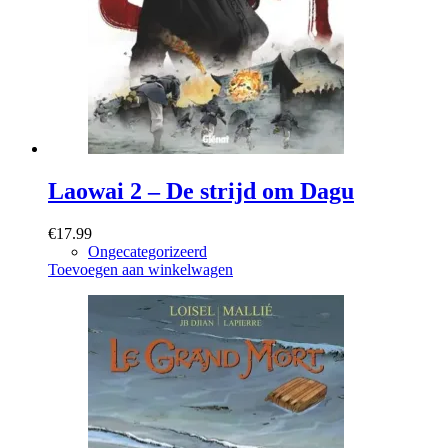
Laowai 2 – De strijd om Dagu
€
17.99
Ongecategorizeerd
Toevoegen aan winkelwagen