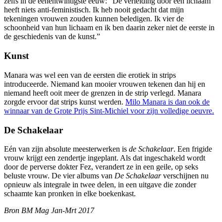
zelfs in de eenentwintigste eeuw: “De verleiding door een lichaam
heeft niets anti-feministisch. Ik heb nooit gedacht dat mijn
tekeningen vrouwen zouden kunnen beledigen. Ik vier de
schoonheid van hun lichaam en ik ben daarin zeker niet de eerste in
de geschiedenis van de kunst.”
Kunst
Manara was wel een van de eersten die erotiek in strips
introduceerde. Niemand kan mooier vrouwen tekenen dan hij en
niemand heeft ooit meer de grenzen in de strip verlegd. Manara
zorgde ervoor dat strips kunst werden.
Milo Manara is dan ook de
winnaar van de Grote Prijs Sint-Michiel voor zijn volledige oeuvre.
De Schakelaar
Eén van zijn absolute meesterwerken is
de Schakelaar
. Een frigide
vrouw krijgt een zendertje ingeplant. Als dat ingeschakeld wordt
door de perverse dokter Fez, verandert ze in een geile, op seks
beluste vrouw. De vier albums van
De Schakelaar
verschijnen nu
opnieuw als integrale in twee delen, in een uitgave die zonder
schaamte kan pronken in elke boekenkast.
Bron BM Mag Jan-Mrt 2017