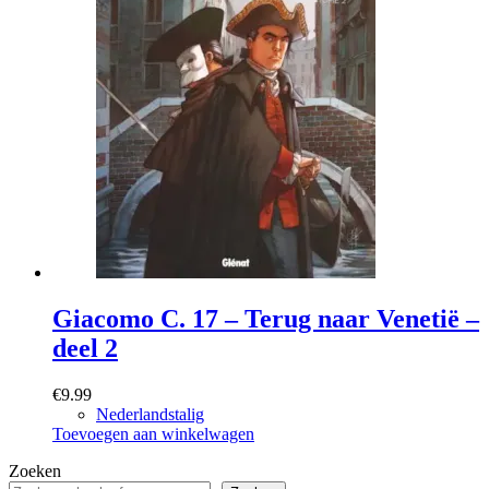
Giacomo C. 17 – Terug naar Venetië –
deel 2
€
9.99
Nederlandstalig
Toevoegen aan winkelwagen
Zoeken