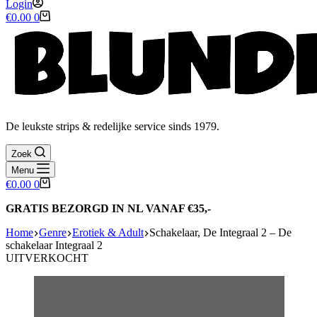
Login
Winkelwagen
€
0.00
0
De leukste strips & redelijke service sinds 1979.
Zoek
Menu
Winkelwagen
€
0.00
0
GRATIS BEZORGD IN NL VANAF €35,-
Home
Genre
Erotiek & Adult
Schakelaar, De Integraal 2 – De
schakelaar Integraal 2
UITVERKOCHT