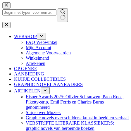
Ga
naar
de
inhoud
Geen
resultaten
WEBSHOP
FAQ Webwinkel
Mijn Account
Algemene Voorwaarden
Winkelmand
Afrekenen
OP GENRE
AANBIEDING
KUIFJE COLLECTIBLES
GRAPHIC NOVEL AANRADERS
ARTIKELEN
Eisner Awards 2025: Olivier Schrauwen, Paco Roca,
Piketty-strip, Emil Ferris en Charles Burns
genomineerd
Strips over Muziek
Graphic novels over schilders: kunst in beeld en verhaal
VERSTRIPTE LITERAIRE KLASSIEKERS:
graphic novels van beroemde boeken