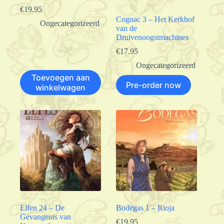
€
19.95
Cognac 3 – Het Kerkhof
Ongecategorizeerd
van de
Druivenoogstmachines
€
17.95
Ongecategorizeerd
Toevoegen aan
Pre-order now
winkelwagen
Elfen 24 – De
Bodegas 1 – Rioja
Gevangenis van
€
19.95