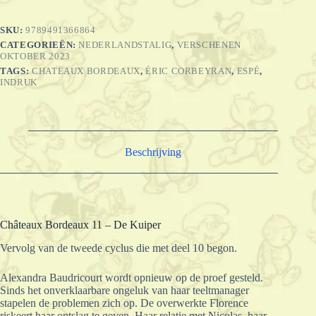
Kuiper
aantal
SKU:
9789491366864
CATEGORIEËN:
NEDERLANDSTALIG
,
VERSCHENEN
OKTOBER 2023
TAGS:
CHATEAUX BORDEAUX
,
ÉRIC CORBEYRAN
,
ESPÉ
,
INDRUK
Beschrijving
Châteaux Bordeaux 11 – De Kuiper
Vervolg van de tweede cyclus die met deel 10 begon.
Alexandra Baudricourt wordt opnieuw op de proef gesteld.
Sinds het onverklaarbare ongeluk van haar teeltmanager
stapelen de problemen zich op. De overwerkte Florence
riskeert haar ontslag te geven. Haar relatie met Nicolas, haar