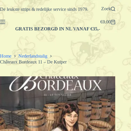
Ga
naar
Zoek
De leukste strips & redelijke service sinds 1979.
de
inhoud
€
0.00
Winkelwagen
GRATIS BEZORGD IN NL VANAF €35,-
Home
Nederlandstalig
Châteaux Bordeaux 11 – De Kuiper