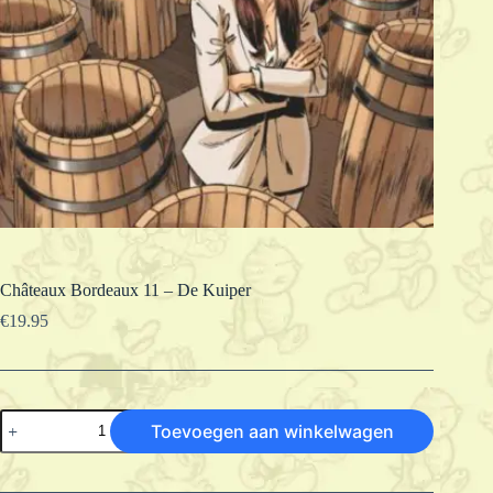
Châteaux Bordeaux 11 – De Kuiper
€
19.95
Châteaux
Toevoegen aan winkelwagen
Bordeaux
11
-
De