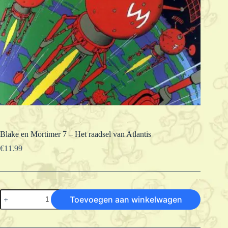
Blake en Mortimer 7 – Het raadsel van Atlantis
€
11.99
Blake
Toevoegen aan winkelwagen
en
Mortimer
7
-