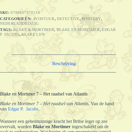
Het
raadsel
SKU:
9789067370134
van
CATEGORIEËN:
AVONTUUR
,
DETECTIVE
,
MYSTERY
,
Atlantis
NEDERLANDSTALIG
aantal
TAGS:
BLAKE & MORTIMER
,
BLAKE EN MORTIMER
,
EDGAR
P. JACOBS
,
KLARE LIJN
Beschrijving
Blake en Mortimer 7 – Het raadsel van Atlantis
Blake en Mortimer 7 – Het raadsel van Atlantis
. Van de hand
van
Edgar P. Jacobs
.
Wanneer een geheimzinnige kracht het Britse leger op zee
overvalt, worden
Blake en Mortimer
ingeschakeld om de
zaak te onderzoeken. Wat begint als een mysterieuze aanval