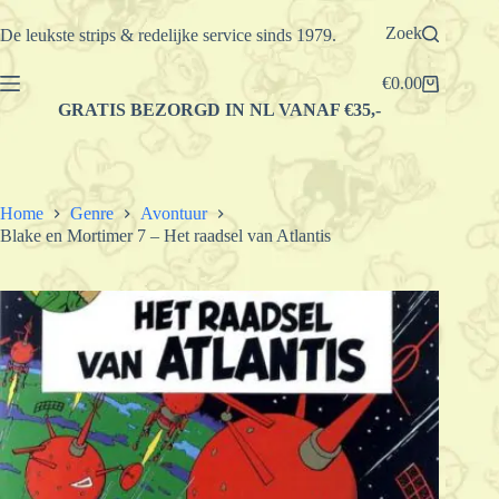
Ga
naar
Zoek
De leukste strips & redelijke service sinds 1979.
de
inhoud
€
0.00
Winkelwagen
GRATIS BEZORGD IN NL VANAF €35,-
Home
Genre
Avontuur
Blake en Mortimer 7 – Het raadsel van Atlantis