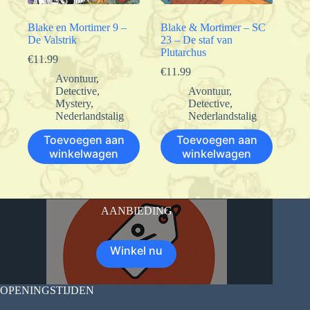
Blake en Mortimer 9 –
Blake & Mortimer – SC
De Valstrik
23 – De staf van
Plutarchus
€
11.99
€
11.99
Avontuur
,
Detective
,
Avontuur
,
Mystery
,
Detective
,
Nederlandstalig
Nederlandstalig
Toevoegen aan
Toevoegen aan
winkelwagen
winkelwagen
AANBIEDING
Winkel nu
OPENINGSTIJDEN