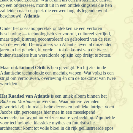
op een onderzeeër, mondt uit in een ontdekkingsreis die hen
zal leiden naar een plek die eeuwenlang als legende werd
beschouwd:
Atlantis
.
Onder het oceaanoppervlak ontdekken ze een verloren
beschaving — technologisch ver vooruit, cultureel verfijnd,
maar tegelijk streng gecontroleerd en geïsoleerd van de rest
van de wereld. De inwoners van Atlantis leven al duizenden
jaren in het geheim, in vrede… tot de komst van de twee
buitenstaanders hun wereldorde op zijn kop dreigt te zetten.
Maar ook
kolonel Olrik
is hen gevolgd. En hij ziet in de
Atlantische technologie een machtig wapen. Wat volgt is een
strijd om vertrouwen, overleving én om de toekomst van twee
werelden.
Het Raadsel van Atlantis
is een uniek album binnen het
Blake en Mortimer
-universum. Waar andere verhalen
geworteld zijn in realistische decors en politieke intrige, voert
Jacobs zijn personages hier mee in een meeslepend
sciencefiction-avontuur vol visionaire verbeelding. Zijn liefde
voor technologie, klassieke mythes en futuristische
architectuur komt tot volle bloei in dit rijk geïllustreerde epos.