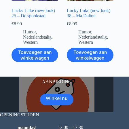
Lucky Luke (new look)
Lucky Luke (new look)
25 – De spookstad
38 – Ma Dalton
€
8.99
€
8.99
Humor
,
Humor
,
Nederlandstalig
,
Nederlandstalig
,
Western
Western
Toevoegen aan
Toevoegen aan
winkelwagen
winkelwagen
AANBIEDING
Winkel nu
OPENINGSTIJDEN
maandag
13:00 – 17:30