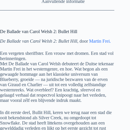
Aanvullende informatie
De Ballade van Carol Welsh 2: Bullet Hill
De Ballade van Carol Welsh 2: Bullet Hill
, door
Martin Frei.
Een vergeten sheriffster. Een vrouw met dromen. Een stad vol
herinneringen.
Met De Ballade van Carol Welsh debuteert de Duitse tekenaar
Martin Frei in het westerngenre, en hoe. Wat begon als een
gewaagde hommage aan het klassieke universum van
Blueberry, groeide — na juridische bezwaren van de erven
van Giraud en Charlier — uit tot een volledig zelfstandige
westernreeks. Wat overbleef? Een krachtig, sfeervol en
gelaagd verhaal dat respectvol knipoogt naar het verleden,
maar vooral zélf een blijvende indruk maakt.
In dit eerste deel, Bullit Hill, keren we terug naar een stad die
ooit bekendstond als Silver Creek, nu omgedoopt tot
Snowflake. De stad heeft littekens overgehouden aan een
gewelddadig verleden en lijkt op het eerste gezicht tot rust