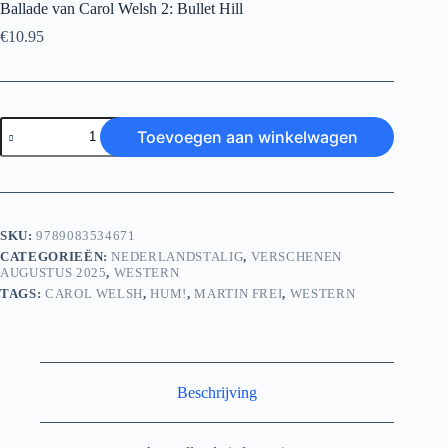
Ballade van Carol Welsh 2: Bullet Hill
€
10.95
Ballade
Toevoegen aan winkelwagen
van
Carol
Welsh
2:
Bullet
Hill
SKU:
9789083534671
aantal
CATEGORIEËN:
NEDERLANDSTALIG
,
VERSCHENEN
AUGUSTUS 2025
,
WESTERN
TAGS:
CAROL WELSH
,
HUM!
,
MARTIN FREI
,
WESTERN
Beschrijving