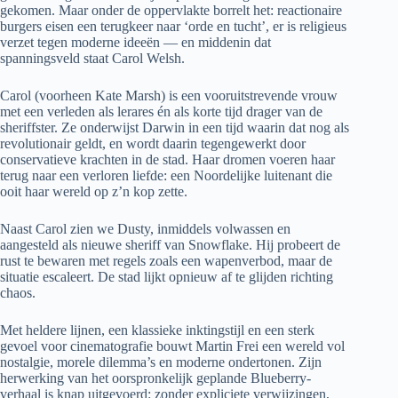
gekomen. Maar onder de oppervlakte borrelt het: reactionaire
burgers eisen een terugkeer naar ‘orde en tucht’, er is religieus
verzet tegen moderne ideeën — en middenin dat
spanningsveld staat Carol Welsh.
Carol (voorheen Kate Marsh) is een vooruitstrevende vrouw
met een verleden als lerares én als korte tijd drager van de
sheriffster. Ze onderwijst Darwin in een tijd waarin dat nog als
revolutionair geldt, en wordt daarin tegengewerkt door
conservatieve krachten in de stad. Haar dromen voeren haar
terug naar een verloren liefde: een Noordelijke luitenant die
ooit haar wereld op z’n kop zette.
Naast Carol zien we Dusty, inmiddels volwassen en
aangesteld als nieuwe sheriff van Snowflake. Hij probeert de
rust te bewaren met regels zoals een wapenverbod, maar de
situatie escaleert. De stad lijkt opnieuw af te glijden richting
chaos.
Met heldere lijnen, een klassieke inktingstijl en een sterk
gevoel voor cinematografie bouwt Martin Frei een wereld vol
nostalgie, morele dilemma’s en moderne ondertonen. Zijn
herwerking van het oorspronkelijk geplande Blueberry-
verhaal is knap uitgevoerd: zonder expliciete verwijzingen,