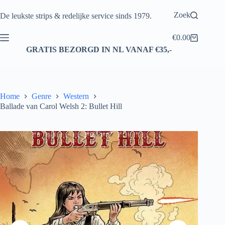
Ga
naar
Zoek
De leukste strips & redelijke service sinds 1979.
de
inhoud
€
0.00
Winkelwagen
GRATIS BEZORGD IN NL VANAF €35,-
Home
Genre
Western
Ballade van Carol Welsh 2: Bullet Hill