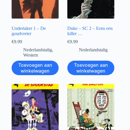
Undertaker 1 – De
Duke – SC 2 – Eens een
goudvreter
killer …
€
9.99
€
9.99
Nederlandstalig
,
Nederlandstalig
Western
Toevoegen aan
Toevoegen aan
winkelwagen
winkelwagen