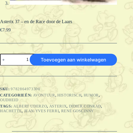
Asterix 37 – en de Race door de Laars
€
7.99
Asterix
Toevoegen aan winkelwagen
37
-
en
de
Race
door
SKU:
9782864973300
de
CATEGORIEËN:
AVONTUUR
,
HISTORISCH
,
HUMOR
,
Laars
OUDHEID
aantal
TAGS:
ALBERT UDERZO
,
ASTERIX
,
DIDIER CONRAD
,
HACHETTE
,
JEAN-YVES FERRI
,
RENÉ GOSCINNY