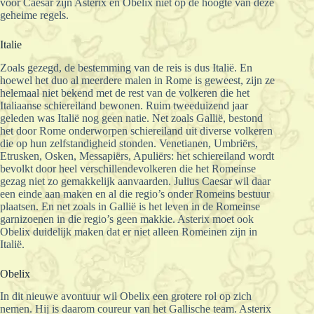
voor Caesar zijn Asterix en Obelix niet op de hoogte van deze
geheime regels.
Italie
Zoals gezegd, de bestemming van de reis is dus Italië. En
hoewel het duo al meerdere malen in Rome is geweest, zijn ze
helemaal niet bekend met de rest van de volkeren die het
Italiaanse schiereiland bewonen. Ruim tweeduizend jaar
geleden was Italië nog geen natie. Net zoals Gallië, bestond
het door Rome onderworpen schiereiland uit diverse volkeren
die op hun zelfstandigheid stonden. Venetianen, Umbriërs,
Etrusken, Osken, Messapiërs, Apuliërs: het schiereiland wordt
bevolkt door heel verschillendevolkeren die het Romeinse
gezag niet zo gemakkelijk aanvaarden. Julius Caesar wil daar
een einde aan maken en al die regio’s onder Romeins bestuur
plaatsen. En net zoals in Gallië is het leven in de Romeinse
garnizoenen in die regio’s geen makkie. Asterix moet ook
Obelix duidelijk maken dat er niet alleen Romeinen zijn in
Italië.
Obelix
In dit nieuwe avontuur wil Obelix een grotere rol op zich
nemen. Hij is daarom coureur van het Gallische team. Asterix