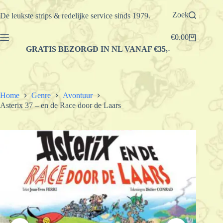
Ga
naar
Zoek
De leukste strips & redelijke service sinds 1979.
de
inhoud
€
0.00
Winkelwagen
GRATIS BEZORGD IN NL VANAF €35,-
Home
Genre
Avontuur
Asterix 37 – en de Race door de Laars