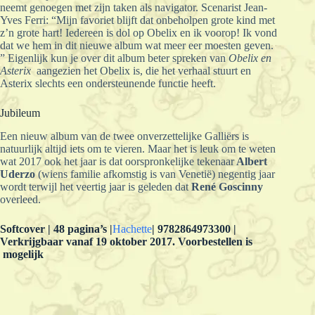
neemt genoegen met zijn taken als navigator. Scenarist Jean-
Yves Ferri: “Mijn favoriet blijft dat onbeholpen grote kind met
z’n grote hart! Iedereen is dol op Obelix en ik voorop! Ik vond
dat we hem in dit nieuwe album wat meer eer moesten geven.
” Eigenlijk kun je over dit album beter spreken van
Obelix en
Asterix
aangezien het Obelix is, die het verhaal stuurt en
Asterix slechts een ondersteunende functie heeft.
Jubileum
Een nieuw album van de twee onverzettelijke Galliërs is
natuurlijk altijd iets om te vieren. Maar het is leuk om te weten
wat 2017 ook het jaar is dat oorspronkelijke tekenaar
Albert
Uderzo
(wiens familie afkomstig is van Venetië) negentig jaar
wordt terwijl het veertig jaar is geleden dat
René Goscinny
overleed.
Softcover | 48 pagina’s |
Hachette
| 9782864973300 |
Verkrijgbaar vanaf 19 oktober 2017. Voorbestellen is
mogelijk