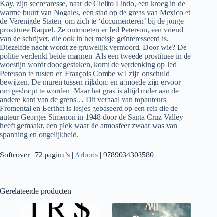
Kay, zijn secretaresse, naar de Cielito Lindo, een kroeg in de
warme buurt van Nogales, een stad op de grens van Mexico et
de Verenigde Staten, om zich te ‘documenteren’ bij de jonge
prostituee Raquel. Ze ontmoeten er Jed Peterson, een vriend
van de schrijver, die ook in het meisje geïnteresseerd is.
Diezelfde nacht wordt ze gruwelijk vermoord. Door wie? De
politie verdenkt beide mannen. Als een tweede prostituee in de
woestijn wordt doodgestoken, komt de verdenking op Jed
Peterson te rusten en François Combe wil zijn onschuld
bewijzen. De muren tussen rijkdom en armoede zijn ervoor
om gesloopt te worden. Maar het gras is altijd roder aan de
andere kant van de grens… Dit verhaal van topauteurs
Fromental en Berthet is losjes gebaseerd op een reis die de
auteur Georges Simenon in 1948 door de Santa Cruz Valley
heeft gemaakt, een plek waar de atmosfeer zwaar was van
spanning en ongelijkheid.
Softcover | 72 pagina’s |
Arboris
| 9789034308580
Gerelateerde producten