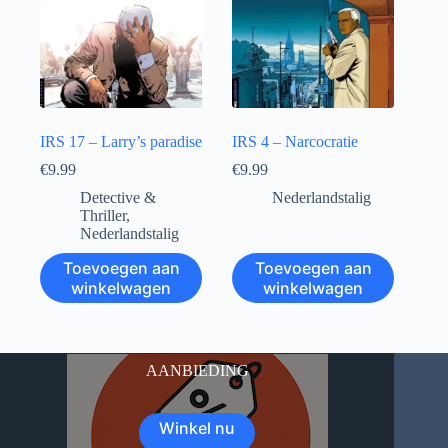
IRS 17 – Larry’s paradise
IRS 4 – Narcocratie
€
9.99
€
9.99
Detective &
Nederlandstalig
Thriller
,
Nederlandstalig
Toevoegen aan
Toevoegen aan
winkelwagen
winkelwagen
AANBIEDING
Winkel nu