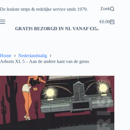
Ga
naar
Zoek
De leukste strips & redelijke service sinds 1979.
de
inhoud
€
0.00
Winkelwagen
GRATIS BEZORGD IN NL VANAF €35,-
Home
Nederlandstalig
Arboris XL 5 – Aan de andere kant van de grens