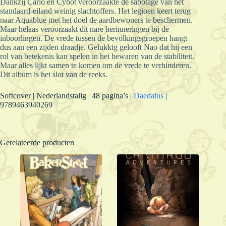
Dankzij Carlo en Cybot veroorzaakte de sabotage van het
standaard-eiland weinig slachtoffers. Het legioen keert terug
naar Aquablue met het doel de aardbewoners te beschermen.
Maar helaas veroorzaakt dit nare herinneringen bij de
inboorlingen. De vrede tussen de bevolkingsgroepen hangt
dus aan een zijden draadje. Gelukkig gelooft Nao dat hij een
rol van betekenis kan spelen in het bewaren van de stabiliteit.
Maar alles lijkt samen te komen om de vrede te verhinderen.
Dit album is het slot van de reeks.
Softcover | Nederlandstalig | 48 pagina’s |
Daedalus
|
9789463940269
Gerelateerde producten