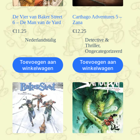
De Vier van Baker Street
Carthago Adventures 5 –
6 – De Man van de Yard
Zana
€
11.25
€
12.25
Nederlandstalig
Detective &
Thriller
,
Ongecategorizeerd
Toevoegen aan
Toevoegen aan
winkelwagen
winkelwagen