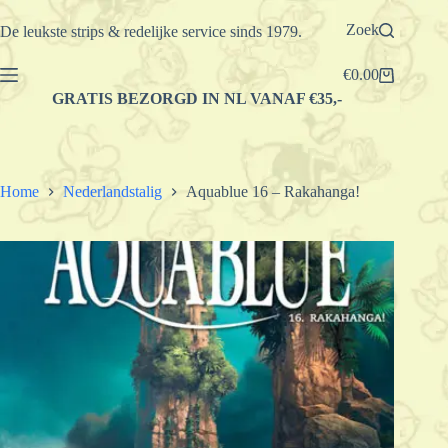
Ga
naar
Zoek
De leukste strips & redelijke service sinds 1979.
de
inhoud
€
0.00
Winkelwagen
GRATIS BEZORGD IN NL VANAF €35,-
Home
Nederlandstalig
Aquablue 16 – Rakahanga!