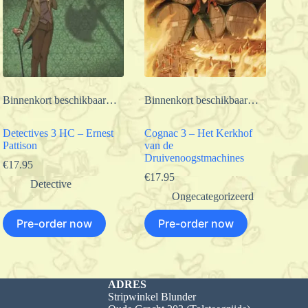
Binnenkort beschikbaar…
Binnenkort beschikbaar…
Detectives 3 HC – Ernest
Cognac 3 – Het Kerkhof
Pattison
van de
Druivenoogstmachines
€
17.95
€
17.95
Detective
Ongecategorizeerd
Pre-order now
Pre-order now
ADRES
Stripwinkel Blunder