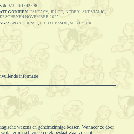
KU:
9789464842890
ATEGORIEËN:
FANTASY
,
JEUGD
,
NEDERLANDSTALIG
,
ERSCHENEN NOVEMBER 2025
AGS:
ANYA
,
CRISSE
,
FRED BESSON
,
SILVESTER
vullende informatie
r magische wezens en geheimzinnige bossen. Wanneer ze door
 dat er misschien een plek bestaat waar ze echt