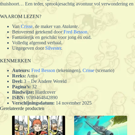
thuishoort… Een teder, sprookjesachtig avontuur vol verwondering en l
WAAROM LEZEN?
Van
Crisse
, de maker van
Atalante
.
Betoverend getekend door
Fred Besson
.
Fantasierijk en geschikt voor jong én oud.
Volledig afgerond verhaal.
Uitgegeven door
Silvester
.
KENMERKEN
Auteurs:
Fred Besson
(tekeningen),
Crisse
(scenario)
Reeks:
Anya
Deel:
3 – De Andere Wereld
Pagina’s:
32
Bindwijze:
Hardcover
ISBN:
9789464842890
Verschijningsdatum:
14 november 2025
Gerelateerde producten