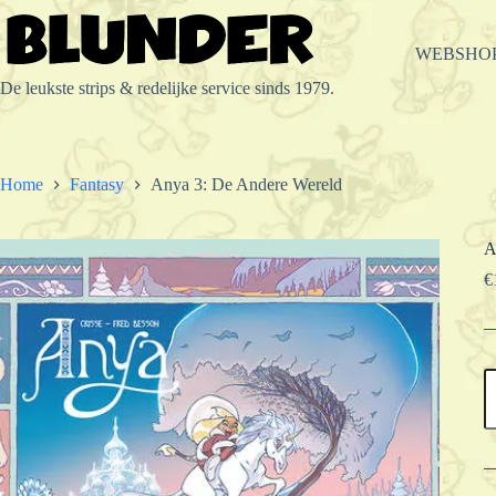
Ga
naar
de
WEBSHO
inhoud
De leukste strips & redelijke service sinds 1979.
Home
Fantasy
Anya 3: De Andere Wereld
A
€
A
3
D
A
W
a