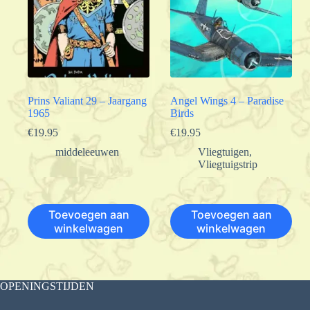
Prins Valiant 29 – Jaargang
Angel Wings 4 – Paradise
1965
Birds
€
19.95
€
19.95
middeleeuwen
Vliegtuigen
,
Vliegtuigstrip
Toevoegen aan
Toevoegen aan
winkelwagen
winkelwagen
OPENINGSTIJDEN