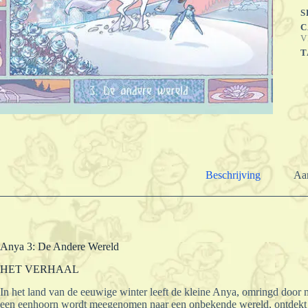
S
C
V
T
Beschrijving
Aan
Anya 3: De Andere Wereld
HET VERHAAL
In het land van de eeuwige winter leeft de kleine Anya, omringd doo
een eenhoorn wordt meegenomen naar een onbekende wereld, ontdekt ze