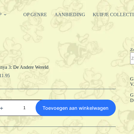
P
OP GENRE
AANBIEDING
KUIFJE COLLECT
Z
nya 3: De Andere Wereld
11.95
G
V
G
D
nya
:
Toevoegen aan winkelwagen
e
ndere
ereld
antal