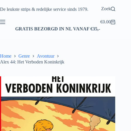
Ga
naar
Zoek
De leukste strips & redelijke service sinds 1979.
de
inhoud
€
0.00
Winkelwagen
GRATIS BEZORGD IN NL VANAF €35,-
Home
Genre
Avontuur
Alex 44: Het Verboden Koninkrijk