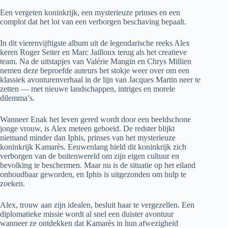
Een vergeten koninkrijk, een mysterieuze prinses en een
complot dat het lot van een verborgen beschaving bepaalt.
In dit vierenvijftigste album uit de legendarische reeks Alex
keren Roger Seiter en Marc Jailloux terug als het creatieve
team. Na de uitstapjes van Valérie Mangin en Chrys Millien
nemen deze beproefde auteurs het stokje weer over om een
klassiek avonturenverhaal in de lijn van Jacques Martin neer te
zetten — met nieuwe landschappen, intriges en morele
dilemma’s.
Wanneer Enak het leven gered wordt door een beeldschone
jonge vrouw, is Alex meteen geboeid. De redster blijkt
niemand minder dan Iphis, prinses van het mysterieuze
koninkrijk Kamarès. Eeuwenlang hield dit koninkrijk zich
verborgen van de buitenwereld om zijn eigen cultuur en
bevolking te beschermen. Maar nu is de situatie op het eiland
onhoudbaar geworden, en Iphis is uitgezonden om hulp te
zoeken.
Alex, trouw aan zijn idealen, besluit haar te vergezellen. Een
diplomatieke missie wordt al snel een duister avontuur
wanneer ze ontdekken dat Kamarès in hun afwezigheid