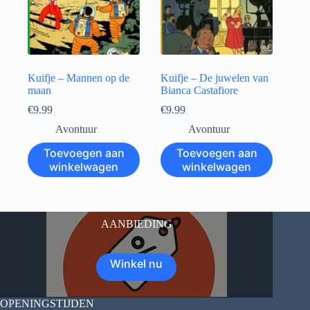
Kuifje – Mannen op de
Kuifje – De juwelen van
maan
Bianca Castafiore
€
9.99
€
9.99
Avontuur
Avontuur
Toevoegen aan
Toevoegen aan
winkelwagen
winkelwagen
AANBIEDING
Winkel nu
OPENINGSTIJDEN