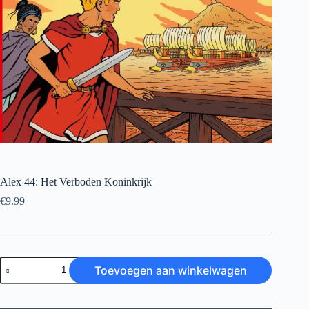
Alex 44: Het Verboden Koninkrijk
€
9.99
Alex
Toevoegen aan winkelwagen
44:
Het
Verboden
Koninkrijk