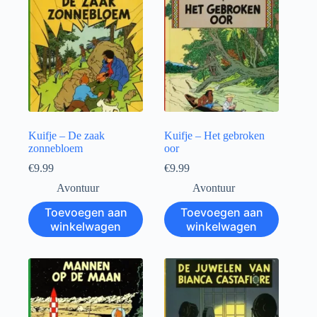
Kuifje – De zaak
Kuifje – Het gebroken
zonnebloem
oor
€
9.99
€
9.99
Avontuur
Avontuur
Toevoegen aan
Toevoegen aan
winkelwagen
winkelwagen