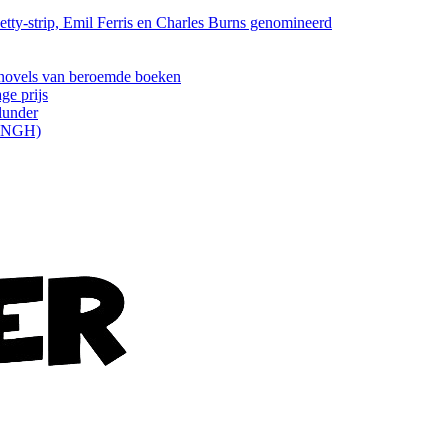
tty-strip, Emil Ferris en Charles Burns genomineerd
els van beroemde boeken
ge prijs
lunder
ONGH)