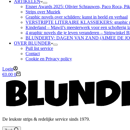
ARTIKELEN
Eisner Awards 2025: Olivier Schrauwen, Paco Roca, Pike
Strips over Muziek
Graphic novels over schilders: kunst in beeld en verhaal
VERSTRIPTE LITERAIRE KLASSIEKERS: graphic nov
Kinderland – Mawil’s meesterwerk voor een schofterig la
4 graphic novels die je leven veranderen – Stripwinkel B
BLUNDERTV: DAGEN VAN ZAND (AIMEE DE J
OVER BLUNDER
Pull list service
Contact
Cookie en Privacy policy
Login
Winkelwagen
€
0.00
0
De leukste strips & redelijke service sinds 1979.