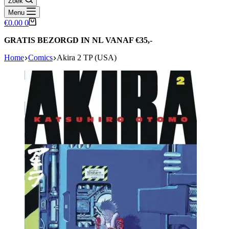
Zoek
Menu
Winkelwagen
€
0.00
0
GRATIS BEZORGD IN NL VANAF €35,-
Home
Comics
Akira 2 TP (USA)