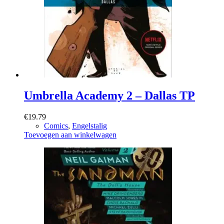
Umbrella Academy 2 – Dallas TP
€
19.79
Comics
,
Engelstalig
Toevoegen aan winkelwagen