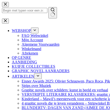
Ga
naar
de
inhoud
Geen
resultaten
WEBSHOP
FAQ Webwinkel
Mijn Account
Algemene Voorwaarden
Winkelmand
Afrekenen
OP GENRE
AANBIEDING
KUIFJE COLLECTIBLES
GRAPHIC NOVEL AANRADERS
ARTIKELEN
Eisner Awards 2025: Olivier Schrauwen, Paco Roca, Pike
Strips over Muziek
Graphic novels over schilders: kunst in beeld en verhaal
VERSTRIPTE LITERAIRE KLASSIEKERS: graphic nov
Kinderland – Mawil’s meesterwerk voor een schofterig la
4 graphic novels die je leven veranderen – Stripwinkel B
BLUNDERTV: DAGEN VAN ZAND (AIMEE DE J