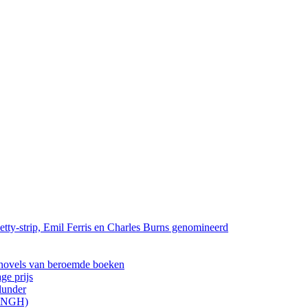
tty-strip, Emil Ferris en Charles Burns genomineerd
els van beroemde boeken
ge prijs
lunder
ONGH)