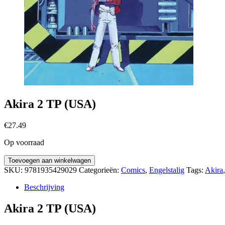
Akira 2 TP (USA)
€
27.49
Op voorraad
Akira
Toevoegen aan winkelwagen
2
SKU:
9781935429029
Categorieën:
Comics
,
Engelstalig
Tags:
Akira
TP
(USA)
Beschrijving
aantal
Akira 2 TP (USA)