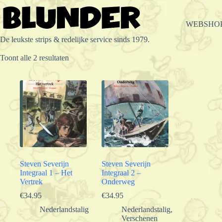
Ga
naar
de
WEBSHO
inhoud
De leukste strips & redelijke service sinds 1979.
Gesorteerd
Toont alle 2 resultaten
op
populariteit
Steven Severijn
Steven Severijn
Integraal 1 – Het
Integraal 2 –
Vertrek
Onderweg
€
34.95
€
34.95
Nederlandstalig
Nederlandstalig
,
Verschenen