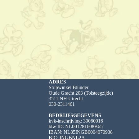
ADRES
Stripwinkel Blunder
Oude Gracht 203 (Tolsteegzijde)
3511 NH Utrecht
030-2311461
BEDRIJFSGEGEVENS
kvk-inschrijving: 30060016
btw ID: NL001281608B65
IBAN: NL85INGB0004070938
BIC: INGBNL2A