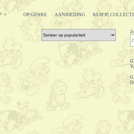
P
OP GENRE
AANBIEDING
KUIFJE COLLECT
Z
G
V
G
D