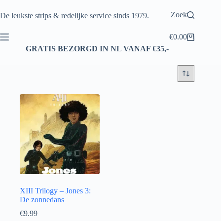
Ga
naar
Zoek
De leukste strips & redelijke service sinds 1979.
de
inhoud
€
0.00
Winkelwagen
GRATIS BEZORGD IN NL VANAF €35,-
XIII Trilogy – Jones 3:
De zonnedans
€
9.99