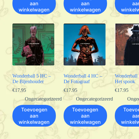
aan
aan
aa
winkelwagen
winkelwagen
winkel
Wonderball 5 HC –
Wonderball 4 HC –
Wonderball
De Bijenhouder
De Fotograaf
Het spook
€
17.95
€
17.95
€
17.95
Ongecategorizeerd
Ongecategorizeerd
Ongec
Toevoegen
Toevoegen
Toevo
aan
aan
aa
winkelwagen
winkelwagen
winkel