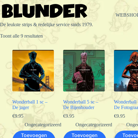
Ga
naar
de
WEBSHO
inhoud
De leukste strips & redelijke service sinds 1979.
Gesorteerd
Toont alle 9 resultaten
op
populariteit
Wonderball 1 sc –
Wonderball 5 sc –
Wonderball 
De jager
De Bijenhouder
De Fotograa
€
9.95
€
9.95
€
9.95
Ongecategorizeerd
Ongecategorizeerd
Ongec
Toevoegen
Toevoegen
Toevo