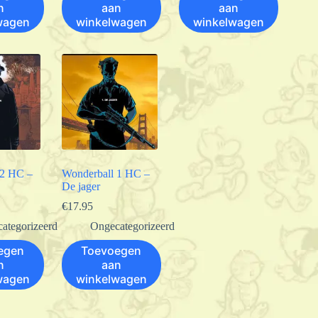
n
aan
aan
wagen
winkelwagen
winkelwagen
 2 HC –
Wonderball 1 HC –
De jager
€
17.95
ategorizeerd
Ongecategorizeerd
egen
Toevoegen
n
aan
wagen
winkelwagen