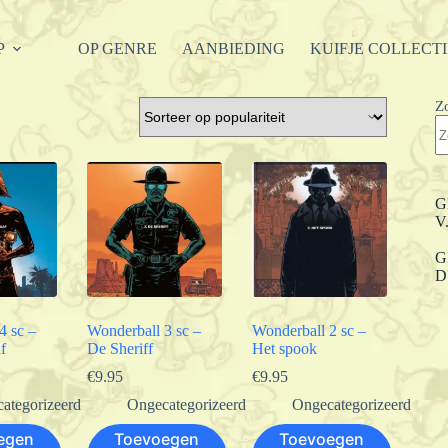
P
OP GENRE
AANBIEDING
KUIFJE COLLECT
Z
G
V
G
D
4 sc –
Wonderball 3 sc –
Wonderball 2 sc –
f
De Sheriff
Het spook
€
9.95
€
9.95
ategorizeerd
Ongecategorizeerd
Ongecategorizeerd
egen
Toevoegen
Toevoegen