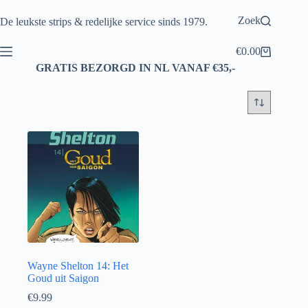
Ga
naar
Zoek
De leukste strips & redelijke service sinds 1979.
de
inhoud
€
0.00
Winkelwagen
GRATIS BEZORGD IN NL VANAF €35,-
Wayne Shelton 14: Het
Goud uit Saigon
€
9.99