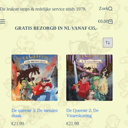
Ga
naar
Zoek
De leukste strips & redelijke service sinds 1979.
de
inhoud
€
0.00
Winkelwagen
GRATIS BEZORGD IN NL VANAF €35,-
De queeste 3: De metalen
De Queeste 2: De
draak
Visserskoning
€
21.99
€
21.99