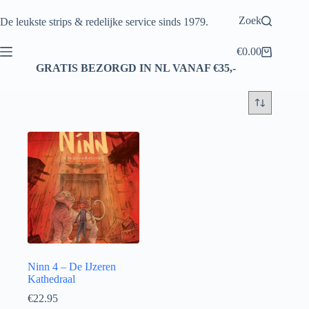
Ga
naar
Zoek
De leukste strips & redelijke service sinds 1979.
de
inhoud
€
0.00
Winkelwagen
GRATIS BEZORGD IN NL VANAF €35,-
Ninn 4 – De IJzeren
Kathedraal
€
22.95