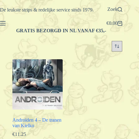
Ga
naar
Zoek
De leukste strips & redelijke service sinds 1979.
de
inhoud
€
0.00
Winkelwagen
GRATIS BEZORGD IN NL VANAF €35,-
Androïden 4 – De tranen
van Kielko
€
11.25