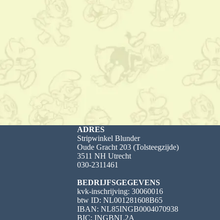
ADRES
Stripwinkel Blunder
Oude Gracht 203 (Tolsteegzijde)
3511 NH Utrecht
030-2311461
BEDRIJFSGEGEVENS
kvk-inschrijving: 30060016
btw ID: NL001281608B65
IBAN: NL85INGB0004070938
BIC: INGBNL2A