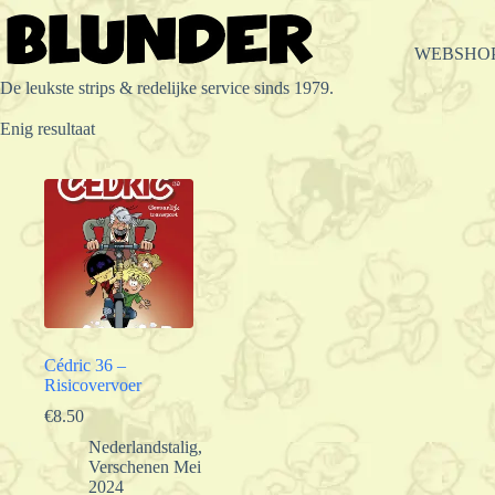
Ga
naar
de
WEBSHO
inhoud
De leukste strips & redelijke service sinds 1979.
Enig resultaat
Cédric 36 –
Risicovervoer
€
8.50
Nederlandstalig
,
Verschenen Mei
2024