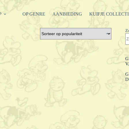
P
OP GENRE
AANBIEDING
KUIFJE COLLECT
Z
G
V
G
D