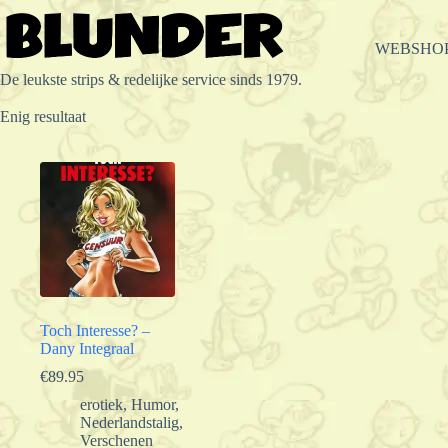
Ga
naar
de
WEBSHO
inhoud
De leukste strips & redelijke service sinds 1979.
Enig resultaat
Toch Interesse? –
Dany Integraal
€
89.95
erotiek
,
Humor
,
Nederlandstalig
,
Verschenen