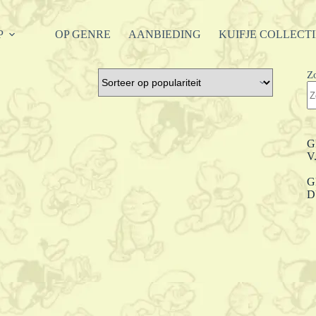
P
OP GENRE
AANBIEDING
KUIFJE COLLECT
Z
G
V
G
D