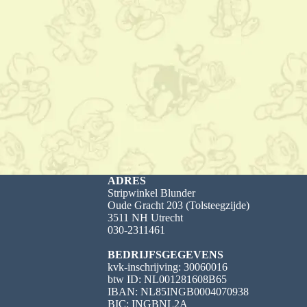
ADRES
Stripwinkel Blunder
Oude Gracht 203 (Tolsteegzijde)
3511 NH Utrecht
030-2311461
BEDRIJFSGEGEVENS
kvk-inschrijving: 30060016
btw ID: NL001281608B65
IBAN: NL85INGB0004070938
BIC: INGBNL2A