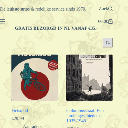
Ga
naar
Zoek
De leukste strips & redelijke service sinds 1979.
de
inhoud
€
0.00
Winkelwagen
GRATIS BEZORGD IN NL VANAF €35,-
Fietsmod
Columbusstraat: Een
familiegeschiedenis
€
29.99
1935-1945
Aanraders
,