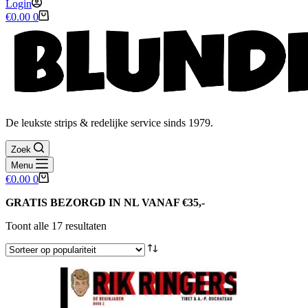
Login
Winkelwagen
€
0.00
0
De leukste strips & redelijke service sinds 1979.
Zoek
Menu
Winkelwagen
€
0.00
0
GRATIS BEZORGD IN NL VANAF €35,-
Gesorteerd
Toont alle 17 resultaten
op
populariteit