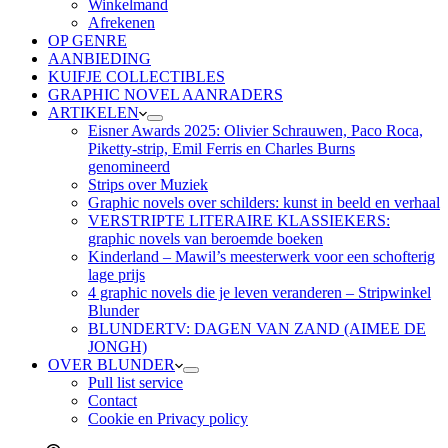
Winkelmand
Afrekenen
OP GENRE
AANBIEDING
KUIFJE COLLECTIBLES
GRAPHIC NOVEL AANRADERS
ARTIKELEN
Eisner Awards 2025: Olivier Schrauwen, Paco Roca,
Piketty-strip, Emil Ferris en Charles Burns
genomineerd
Strips over Muziek
Graphic novels over schilders: kunst in beeld en verhaal
VERSTRIPTE LITERAIRE KLASSIEKERS:
graphic novels van beroemde boeken
Kinderland – Mawil’s meesterwerk voor een schofterig
lage prijs
4 graphic novels die je leven veranderen – Stripwinkel
Blunder
BLUNDERTV: DAGEN VAN ZAND (AIMEE DE
JONGH)
OVER BLUNDER
Pull list service
Contact
Cookie en Privacy policy