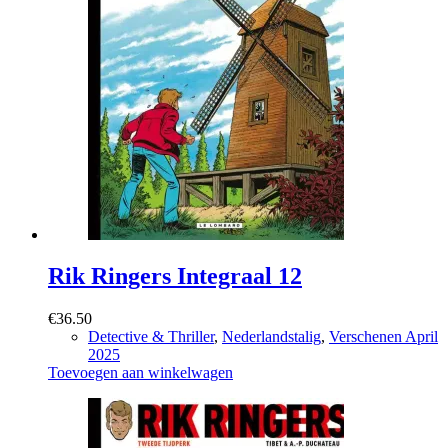
Rik Ringers Integraal 12
€
36.50
Detective & Thriller
,
Nederlandstalig
,
Verschenen April
2025
Toevoegen aan winkelwagen