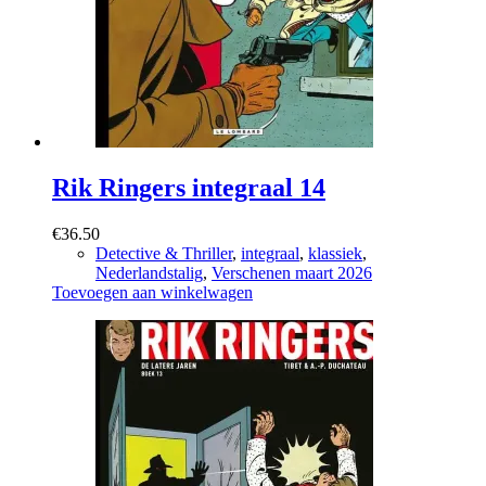
Rik Ringers integraal 14
€
36.50
Detective & Thriller
,
integraal
,
klassiek
,
Nederlandstalig
,
Verschenen maart 2026
Toevoegen aan winkelwagen