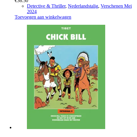
€
36.50
Detective & Thriller
,
Nederlandstalig
,
Verschenen Mei
2024
Toevoegen aan winkelwagen