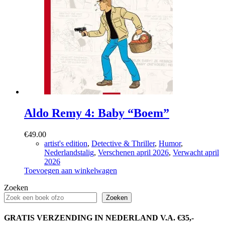
Aldo Remy 4: Baby “Boem”
€
49.00
artist's edition
,
Detective & Thriller
,
Humor
,
Nederlandstalig
,
Verschenen april 2026
,
Verwacht april
2026
Toevoegen aan winkelwagen
Zoeken
Zoeken
GRATIS VERZENDING IN NEDERLAND V.A. €35,-