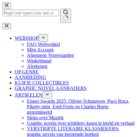
Ga
naar
de
inhoud
Geen
resultaten
WEBSHOP
FAQ Webwinkel
Mijn Account
Algemene Voorwaarden
Winkelmand
Afrekenen
OP GENRE
AANBIEDING
KUIFJE COLLECTIBLES
GRAPHIC NOVEL AANRADERS
ARTIKELEN
Eisner Awards 2025: Olivier Schrauwen, Paco Roca,
Piketty-strip, Emil Ferris en Charles Burns
genomineerd
Strips over Muziek
Graphic novels over schilders: kunst in beeld en verhaal
VERSTRIPTE LITERAIRE KLASSIEKERS:
graphic novels van beroemde boeken