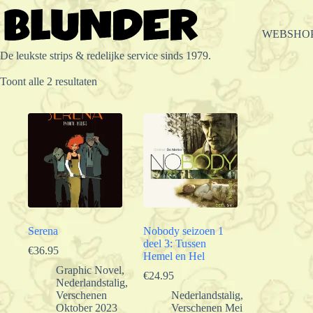
Ga
naar
de
WEBSHO
inhoud
De leukste strips & redelijke service sinds 1979.
Gesorteerd
Toont alle 2 resultaten
op
populariteit
Serena
Nobody seizoen 1
deel 3: Tussen
€
36.95
Hemel en Hel
Graphic Novel
,
€
24.95
Nederlandstalig
,
Verschenen
Nederlandstalig
,
Oktober 2023
Verschenen Mei