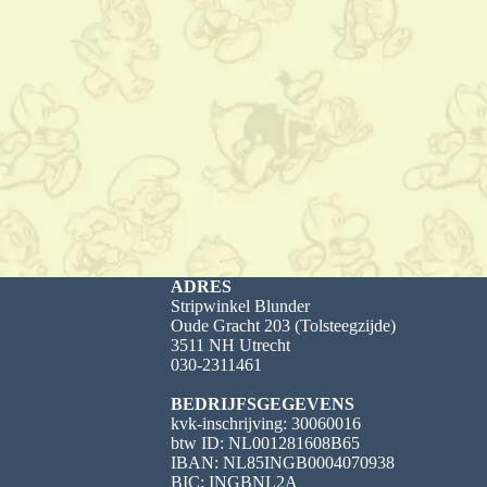
ADRES
Stripwinkel Blunder
Oude Gracht 203 (Tolsteegzijde)
3511 NH Utrecht
030-2311461
BEDRIJFSGEGEVENS
kvk-inschrijving: 30060016
btw ID: NL001281608B65
IBAN: NL85INGB0004070938
BIC: INGBNL2A