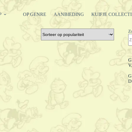
P
OP GENRE
AANBIEDING
KUIFJE COLLECT
Z
G
V
G
D