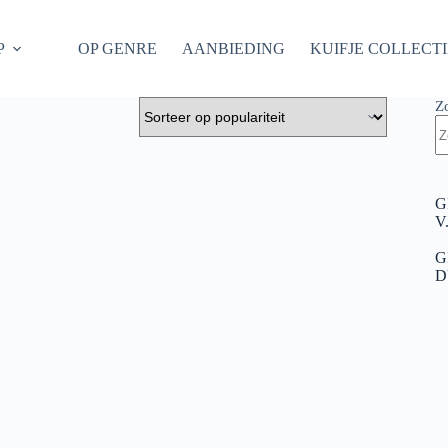
P
OP GENRE
AANBIEDING
KUIFJE COLLECT
Z
G
V
G
D