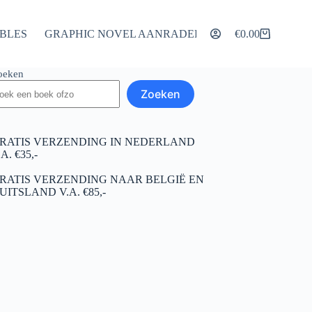
IBLES
GRAPHIC NOVEL AANRADERS
ARTIKELEN
€
0.00
Winkelwagen
oeken
Zoeken
RATIS VERZENDING IN NEDERLAND
.A. €35,-
RATIS VERZENDING NAAR BELGIË EN
UITSLAND V.A. €85,-