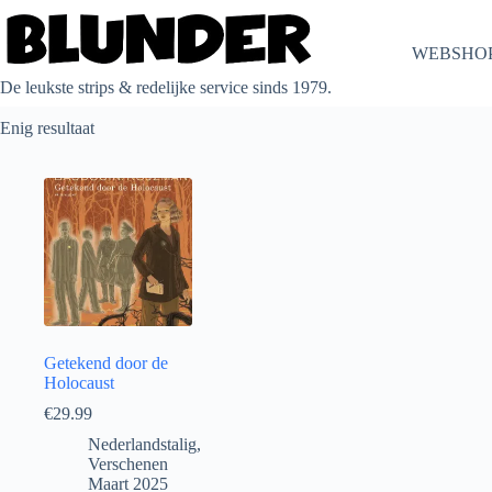
Ga
naar
de
WEBSHO
inhoud
De leukste strips & redelijke service sinds 1979.
Enig resultaat
Getekend door de
Holocaust
€
29.99
Nederlandstalig
,
Verschenen
Maart 2025