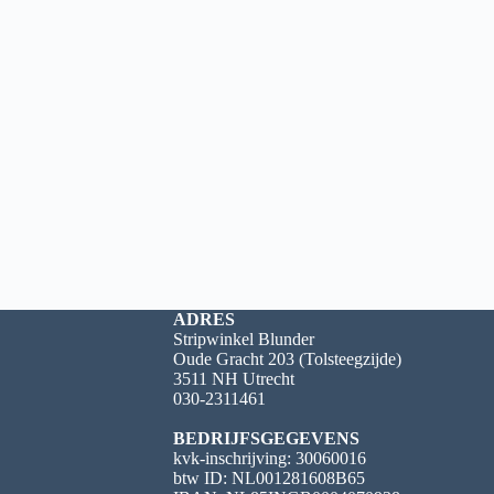
ADRES
Stripwinkel Blunder
Oude Gracht 203 (Tolsteegzijde)
3511 NH Utrecht
030-2311461
BEDRIJFSGEGEVENS
kvk-inschrijving: 30060016
btw ID: NL001281608B65