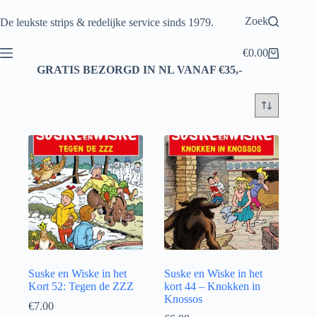
Ga
naar
Zoek
De leukste strips & redelijke service sinds 1979.
de
inhoud
€
0.00
Winkelwagen
GRATIS BEZORGD IN NL VANAF €35,-
Suske en Wiske in het
Suske en Wiske in het
Kort 52: Tegen de ZZZ
kort 44 – Knokken in
Knossos
€
7.00