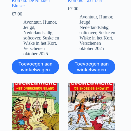
Kort 66: De Blikken
Kort 68: Taxi Tata
Blutser
€
7.00
€
7.00
Avontuur
,
Humor
,
Avontuur
,
Humor
,
Jeugd
,
Jeugd
,
Nederlandstalig
,
Nederlandstalig
,
softcover
,
Suske en
softcover
,
Suske en
Wiske in het Kort
,
Wiske in het Kort
,
Verschenen
Verschenen
oktober 2025
oktober 2025
Toevoegen aan
Toevoegen aan
winkelwagen
winkelwagen