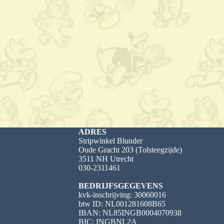
ADRES
Stripwinkel Blunder
Oude Gracht 203 (Tolsteegzijde)
3511 NH Utrecht
030-2311461
BEDRIJFSGEGEVENS
kvk-inschrijving: 30060016
btw ID: NL001281608B65
IBAN: NL85INGB0004070938
BIC: INGBNL2A