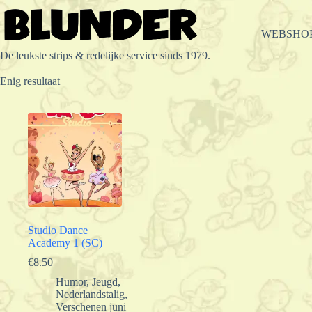
Ga
naar
de
WEBSHO
inhoud
De leukste strips & redelijke service sinds 1979.
Enig resultaat
Studio Dance
Academy 1 (SC)
€
8.50
Humor
,
Jeugd
,
Nederlandstalig
,
Verschenen juni