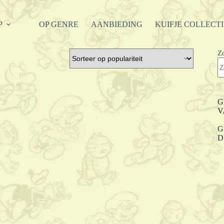
P
OP GENRE
AANBIEDING
KUIFJE COLLECT
Z
G
V
G
D