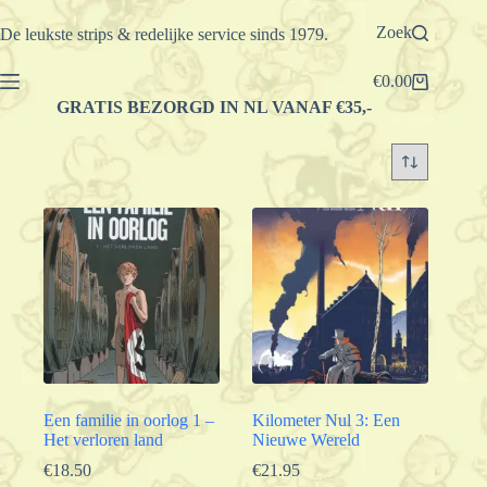
Ga
naar
Zoek
De leukste strips & redelijke service sinds 1979.
de
inhoud
€
0.00
Winkelwagen
GRATIS BEZORGD IN NL VANAF €35,-
Een familie in oorlog 1 –
Kilometer Nul 3: Een
Het verloren land
Nieuwe Wereld
€
18.50
€
21.95