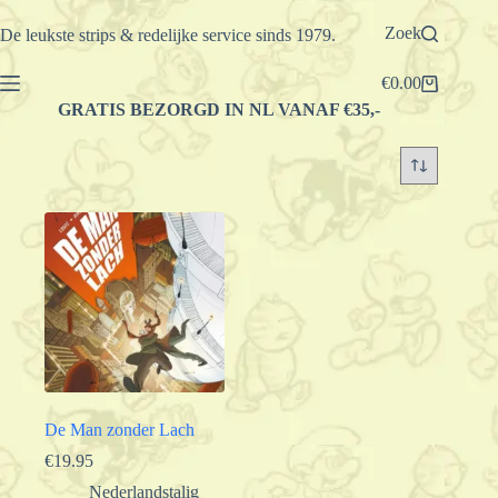
Ga
naar
Zoek
De leukste strips & redelijke service sinds 1979.
de
inhoud
€
0.00
Winkelwagen
GRATIS BEZORGD IN NL VANAF €35,-
De Man zonder Lach
€
19.95
Nederlandstalig