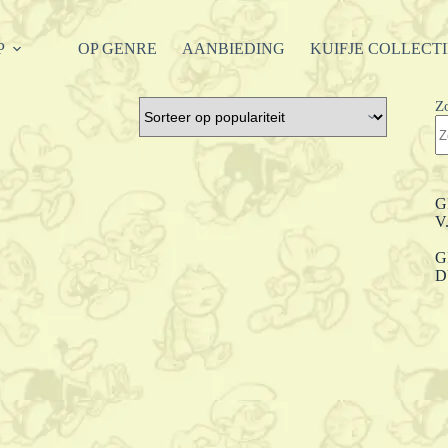
P
OP GENRE
AANBIEDING
KUIFJE COLLECT
Z
G
V
G
D