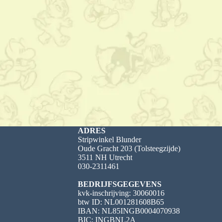
ADRES
Stripwinkel Blunder
Oude Gracht 203 (Tolsteegzijde)
3511 NH Utrecht
030-2311461
BEDRIJFSGEGEVENS
kvk-inschrijving: 30060016
btw ID: NL001281608B65
IBAN: NL85INGB0004070938
BIC: INGBNL2A