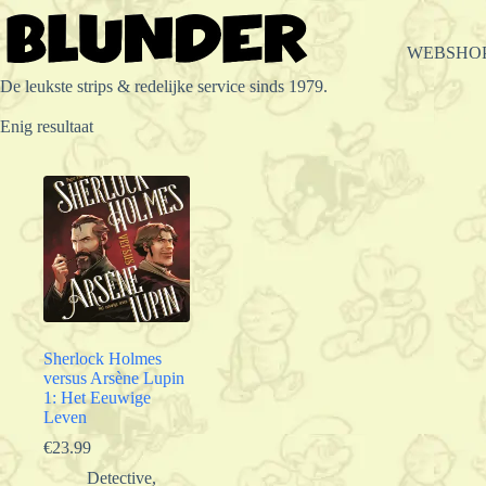
Ga
naar
de
WEBSHO
inhoud
De leukste strips & redelijke service sinds 1979.
Enig resultaat
Sherlock Holmes
versus Arsène Lupin
1: Het Eeuwige
Leven
€
23.99
Detective
,