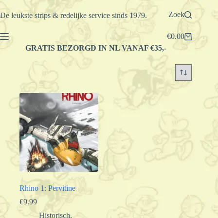
Ga
naar
Zoek
De leukste strips & redelijke service sinds 1979.
de
inhoud
€
0.00
Winkelwagen
GRATIS BEZORGD IN NL VANAF €35,-
Rhino 1: Pervitine
€
9.99
Historisch
,