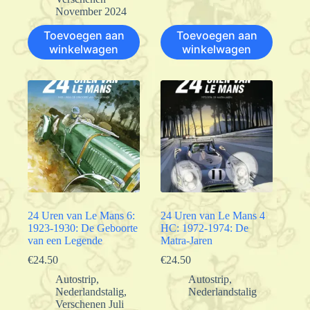
November 2024
Toevoegen aan
Toevoegen aan
winkelwagen
winkelwagen
24 Uren van Le Mans 6:
24 Uren van Le Mans 4
1923-1930: De Geboorte
HC: 1972-1974: De
van een Legende
Matra-Jaren
€
24.50
€
24.50
Autostrip
,
Autostrip
,
Nederlandstalig
,
Nederlandstalig
Verschenen Juli