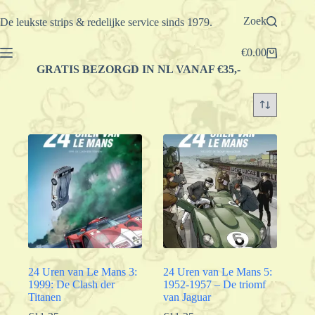
Ga
naar
Zoek
De leukste strips & redelijke service sinds 1979.
de
inhoud
€
0.00
Winkelwagen
GRATIS BEZORGD IN NL VANAF €35,-
24 Uren van Le Mans 3:
24 Uren van Le Mans 5:
1999: De Clash der
1952-1957 – De triomf
Titanen
van Jaguar