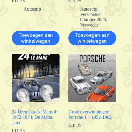
€
11.25
€
11.25
Autostrip
Autostrip
,
Verschenen
Oktober 2023
,
Verwacht
Toevoegen aan
Toevoegen aan
winkelwagen
winkelwagen
24 Uren van Le Mans 4:
Grote overwinningen:
1972-1974: De Matra-
Porsche 1 – 1952-1962
Jaren
€
10.25
€
11.25