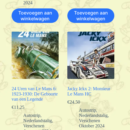
2024
Toevoegen aan
Toevoegen aan
winkelwagen
winkelwagen
24 Uren van Le Mans 6:
Jacky Ickx 2: Monsieur
1923-1930: De Geboorte
Le Mans HC
van een Legende
€
24.50
€
11.25
Autostrip
,
Autostrip
,
Nederlandstalig
,
Nederlandstalig
,
Verschenen
Verschenen
Oktober 2024