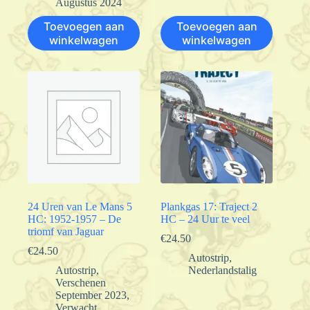
Augustus 2024
Toevoegen aan
Toevoegen aan
winkelwagen
winkelwagen
24 Uren van Le Mans 5
Plankgas 17: Traject 2
HC: 1952-1957 – De
HC – 24 Uur te veel
triomf van Jaguar
€
24.50
€
24.50
Autostrip
,
Autostrip
,
Nederlandstalig
Verschenen
September 2023
,
Verwacht