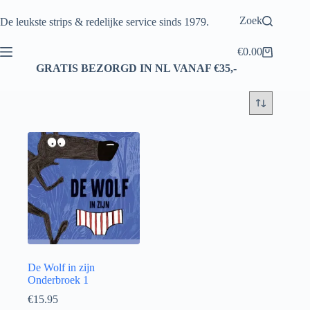
Ga
naar
Zoek
De leukste strips & redelijke service sinds 1979.
de
inhoud
€
0.00
Winkelwagen
GRATIS BEZORGD IN NL VANAF €35,-
De Wolf in zijn
Onderbroek 1
€
15.95