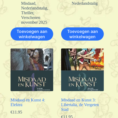
Misdaad
,
Nederlandstalig
Nederlandstalig
,
Thriller
,
Verschenen
november 2025
Toevoegen aan
Toevoegen aan
winkelwagen
winkelwagen
Misdaad en Kunst 4:
Misdaad en Kunst 3:
Elektra
Libertalia, de Vergeten
Stad
€
11.95
€
11.95