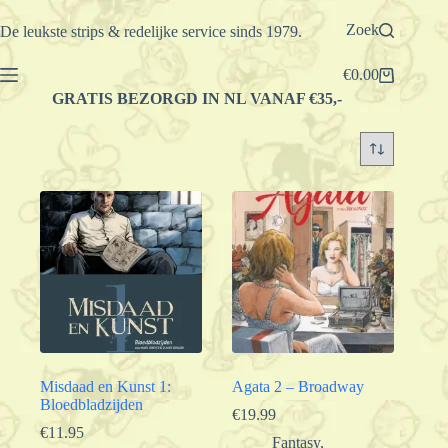
Ga
naar
Zoek
De leukste strips & redelijke service sinds 1979.
de
inhoud
€
0.00
Winkelwagen
GRATIS BEZORGD IN NL VANAF €35,-
Misdaad en Kunst 1:
Agata 2 – Broadway
Bloedbladzijden
€
19.99
€
11.95
Fantasy
,