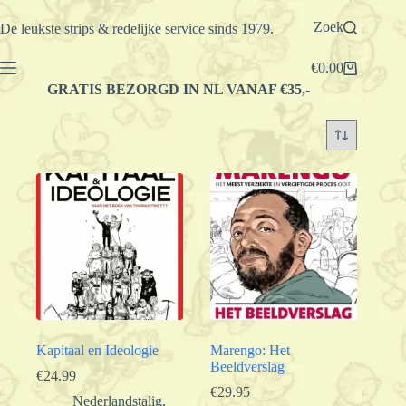
Ga
naar
Zoek
De leukste strips & redelijke service sinds 1979.
de
inhoud
€
0.00
Winkelwagen
GRATIS BEZORGD IN NL VANAF €35,-
Kapitaal en Ideologie
Marengo: Het
Beeldverslag
€
24.99
€
29.95
Nederlandstalig
,