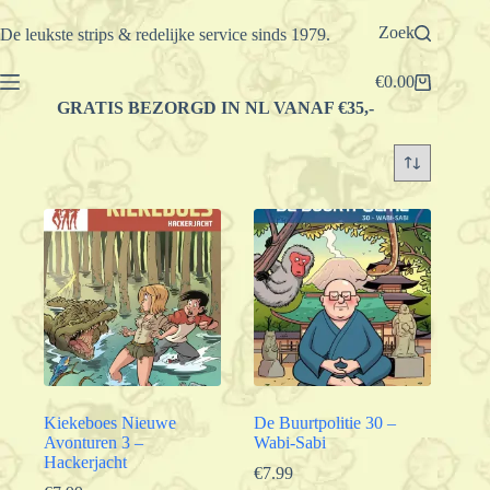
Ga
naar
Zoek
De leukste strips & redelijke service sinds 1979.
de
inhoud
€
0.00
Winkelwagen
GRATIS BEZORGD IN NL VANAF €35,-
Kiekeboes Nieuwe
De Buurtpolitie 30 –
Avonturen 3 –
Wabi-Sabi
Hackerjacht
€
7.99