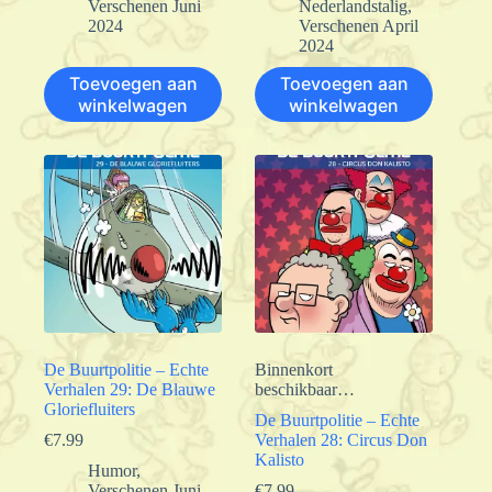
Verschenen Juni
Nederlandstalig
,
2024
Verschenen April
2024
Toevoegen aan
Toevoegen aan
winkelwagen
winkelwagen
De Buurtpolitie – Echte
Binnenkort
Verhalen 29: De Blauwe
beschikbaar…
Gloriefluiters
De Buurtpolitie – Echte
€
7.99
Verhalen 28: Circus Don
Kalisto
Humor
,
Verschenen Juni
€
7.99