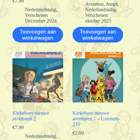
€
7.99
Avontuur
,
Jeugd
,
Nederlandstalig
,
Nederlandstalig
,
Verschenen
Verschenen
December 2024
oktober 2025
Toevoegen aan
Toevoegen aan
winkelwagen
winkelwagen
Kiekeboes nieuwe
Kiekeboes nieuwe
avonturen 2
avonturen 1 – Uranium-
235
€
7.99
€
7.99
Nederlandstalig
,