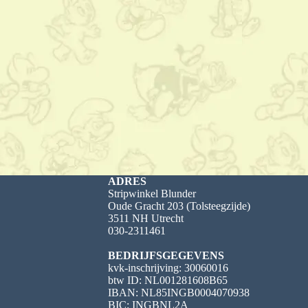
ADRES
Stripwinkel Blunder
Oude Gracht 203 (Tolsteegzijde)
3511 NH Utrecht
030-2311461
BEDRIJFSGEGEVENS
kvk-inschrijving: 30060016
btw ID: NL001281608B65
IBAN: NL85INGB0004070938
BIC: INGBNL2A