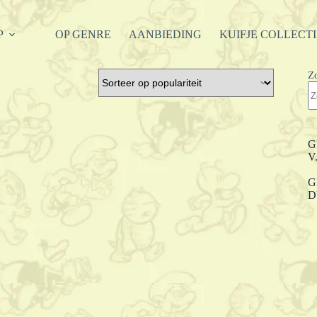
P
OP GENRE
AANBIEDING
KUIFJE COLLECT
Z
G
V
G
D