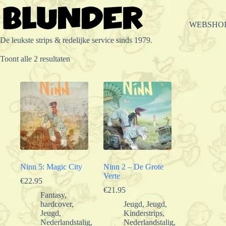
Ga
naar
de
WEBSHO
inhoud
De leukste strips & redelijke service sinds 1979.
Gesorteerd
Toont alle 2 resultaten
op
populariteit
Ninn 5: Magic City
Ninn 2 – De Grote
Verte
€
22.95
€
21.95
Fantasy
,
hardcover
,
Jeugd
,
Jeugd
,
Jeugd
,
Kinderstrips
,
Nederlandstalig
,
Nederlandstalig
,