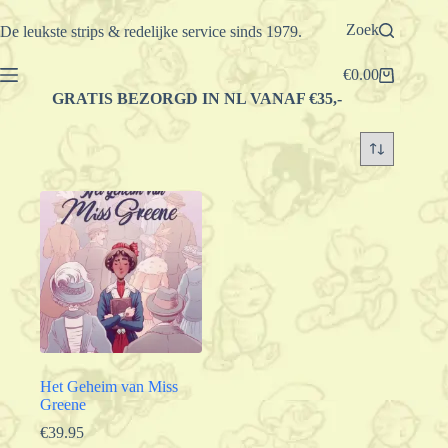
Ga
naar
Zoek
De leukste strips & redelijke service sinds 1979.
de
inhoud
€
0.00
Winkelwagen
GRATIS BEZORGD IN NL VANAF €35,-
Het Geheim van Miss
Greene
€
39.95