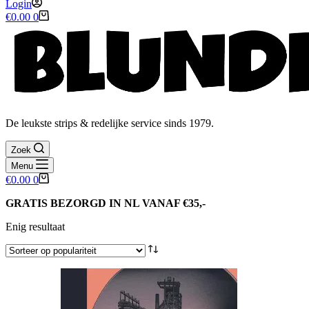
Login
Winkelwagen
€
0.00
0
De leukste strips & redelijke service sinds 1979.
Zoek
Menu
Winkelwagen
€
0.00
0
GRATIS BEZORGD IN NL VANAF €35,-
Enig resultaat