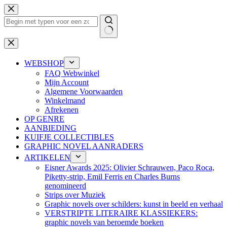
Ga
naar
de
inhoud
Geen
resultaten
WEBSHOP
FAQ Webwinkel
Mijn Account
Algemene Voorwaarden
Winkelmand
Afrekenen
OP GENRE
AANBIEDING
KUIFJE COLLECTIBLES
GRAPHIC NOVEL AANRADERS
ARTIKELEN
Eisner Awards 2025: Olivier Schrauwen, Paco Roca,
Piketty-strip, Emil Ferris en Charles Burns
genomineerd
Strips over Muziek
Graphic novels over schilders: kunst in beeld en verhaal
VERSTRIPTE LITERAIRE KLASSIEKERS:
graphic novels van beroemde boeken