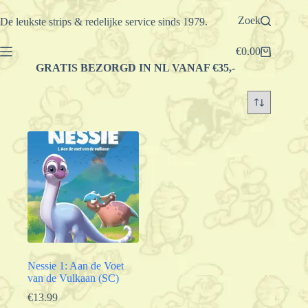
Ga
naar
Zoek
De leukste strips & redelijke service sinds 1979.
de
inhoud
€
0.00
Winkelwagen
GRATIS BEZORGD IN NL VANAF €35,-
Nessie 1: Aan de Voet
van de Vulkaan (SC)
€
13.99