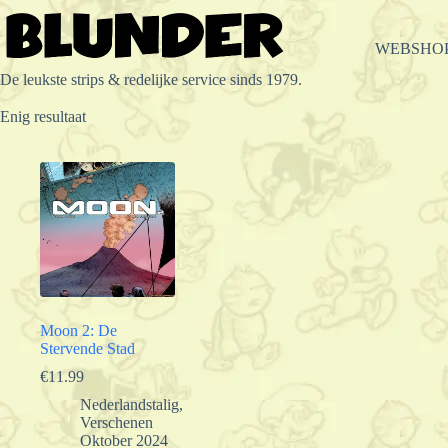
Ga
naar
de
WEBSHO
inhoud
De leukste strips & redelijke service sinds 1979.
Enig resultaat
Moon 2: De
Stervende Stad
€
11.99
Nederlandstalig
,
Verschenen
Oktober 2024