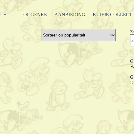
P
OP GENRE
AANBIEDING
KUIFJE COLLECT
Z
G
V
G
D