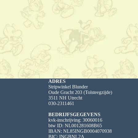
ADRES
Stripwinkel Blunder
Oude Gracht 203 (Tolsteegzijde)
3511 NH Utrecht
030-2311461
BEDRIJFSGEGEVENS
kvk-inschrijving: 30060016
btw ID: NL001281608B65
IBAN: NL85INGB0004070938
BIC: INGBNL2A