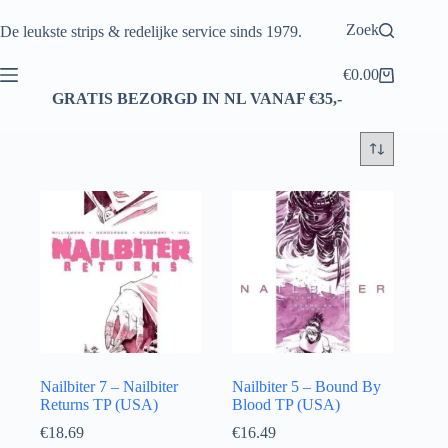
Ga
naar
Zoek
De leukste strips & redelijke service sinds 1979.
de
inhoud
€
0.00
Winkelwagen
GRATIS BEZORGD IN NL VANAF €35,-
Nailbiter 7 – Nailbiter
Nailbiter 5 – Bound By
Returns TP (USA)
Blood TP (USA)
€
18.69
€
16.49