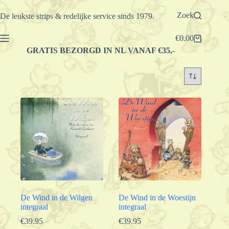
Ga
naar
Zoek
De leukste strips & redelijke service sinds 1979.
de
inhoud
€
0.00
Winkelwagen
GRATIS BEZORGD IN NL VANAF €35,-
De Wind in de Wilgen
De Wind in de Woestijn
integraal
integraal
€
39.95
€
39.95