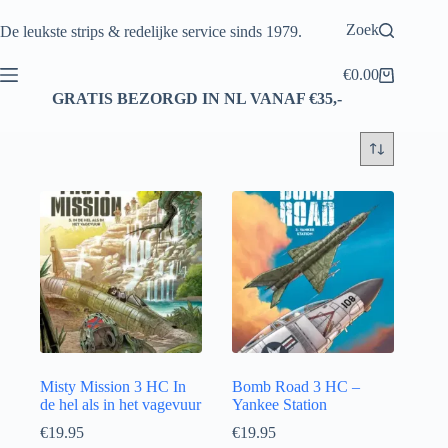
Ga
naar
Zoek
De leukste strips & redelijke service sinds 1979.
de
inhoud
€
0.00
Winkelwagen
GRATIS BEZORGD IN NL VANAF €35,-
Misty Mission 3 HC In
Bomb Road 3 HC –
de hel als in het vagevuur
Yankee Station
€
19.95
€
19.95