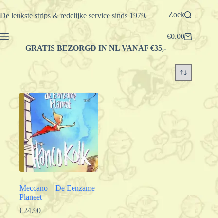
Ga
naar
Zoek
De leukste strips & redelijke service sinds 1979.
de
inhoud
€
0.00
Winkelwagen
GRATIS BEZORGD IN NL VANAF €35,-
Meccano – De Eenzame
Planeet
€
24.90