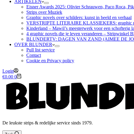
ARTIKELEN
Eisner Awards 2025: Olivier Schrauwen, Paco Roca, Pike
Strips over Muziek
Graphic novels over schilders: kunst in beeld en verhaal
VERSTRIPTE LITERAIRE KLASSIEKERS: graphic nov
Kinderland – Mawil’s meesterwerk voor een schofterig la
4 graphic novels die je leven veranderen – Stripwinkel B
BLUNDERTV: DAGEN VAN ZAND (AIMEE DE J
OVER BLUNDER
Pull list service
Contact
Cookie en Privacy policy
Login
Winkelwagen
€
0.00
0
De leukste strips & redelijke service sinds 1979.