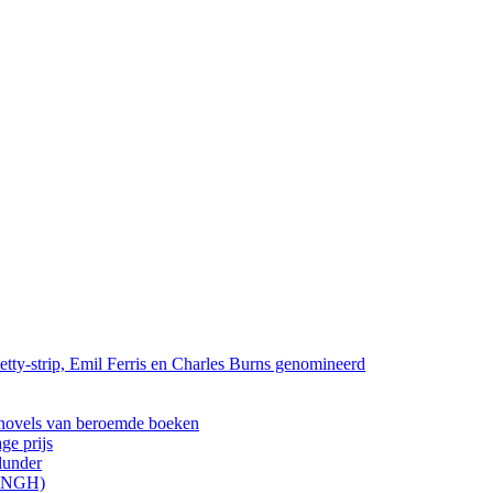
tty-strip, Emil Ferris en Charles Burns genomineerd
els van beroemde boeken
ge prijs
lunder
ONGH)