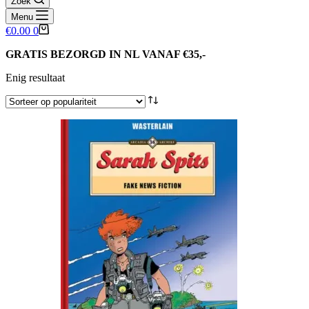
Zoek
Menu
Winkelwagen
€
0.00
0
GRATIS BEZORGD IN NL VANAF €35,-
Enig resultaat