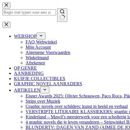
Ga
naar
de
inhoud
Geen
resultaten
WEBSHOP
FAQ Webwinkel
Mijn Account
Algemene Voorwaarden
Winkelmand
Afrekenen
OP GENRE
AANBIEDING
KUIFJE COLLECTIBLES
GRAPHIC NOVEL AANRADERS
ARTIKELEN
Eisner Awards 2025: Olivier Schrauwen, Paco Roca, Pike
Strips over Muziek
Graphic novels over schilders: kunst in beeld en verhaal
VERSTRIPTE LITERAIRE KLASSIEKERS: graphic nov
Kinderland – Mawil’s meesterwerk voor een schofterig la
4 graphic novels die je leven veranderen – Stripwinkel B
BLUNDERTV: DAGEN VAN ZAND (AIMEE DE J