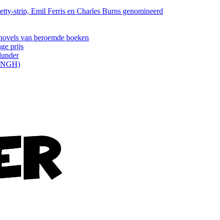
tty-strip, Emil Ferris en Charles Burns genomineerd
els van beroemde boeken
ge prijs
lunder
ONGH)